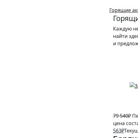
Горящие ак
Горящи
Каждую н
найти зде
и предло
5%
79 540
₽
Пе
цена сост
563
₽
Текущ