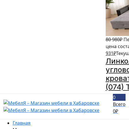
80 980
₽
Пе
цена сост
931
₽
Текущ
Линко
углов
кроват
(074) 
0
Всего
0
₽
Главная