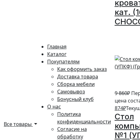
крова
кат. (
CHOC
10%
Главная
Каталог
Покупателям
Как оформить заказ
Доставка товара
Сборка мебели
Самовывоз
9 860
₽
Пе
Бонусный клуб
цена соста
О нас
874
₽
Текущ
Политика
Стол
конфиденциальности
Все товары
комп
Согласие на
№1 (У
обработку