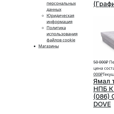
(Граф
персональных
данных
10%
Юридическая
информация
Политика
использования
файлов cookie
Магазины
50 000
₽
Пе
цена сост
000
₽
Текущ
Ямал 
НПБ К 
(086)
DOVE
20%