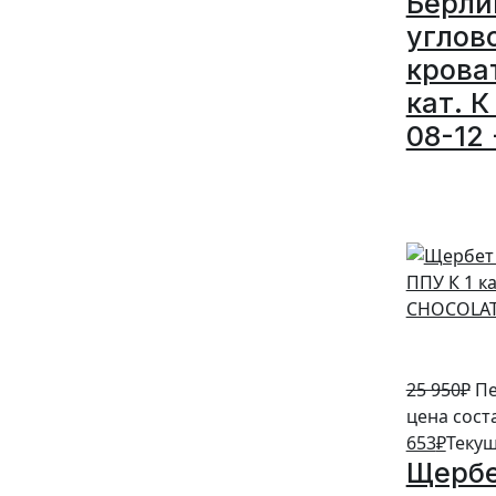
Берли
углов
крова
кат. К
08-12 
5%
25 950
₽
Пе
цена сост
653
₽
Текущ
Щербе