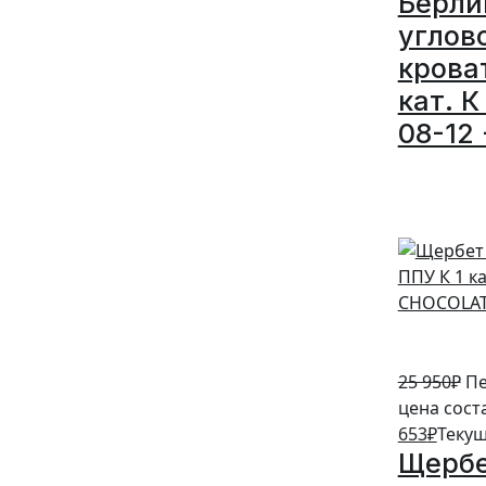
Берли
углов
крова
кат. К
08-12 
5%
25 950
₽
Пе
цена сост
653
₽
Текущ
Щербе