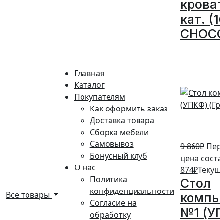
крова
кат. (
CHOC
10%
Главная
Каталог
Покупателям
Как оформить заказ
Доставка товара
Сборка мебели
Самовывоз
9 860
₽
Пе
Бонусный клуб
цена соста
О нас
874
₽
Текущ
Политика
Стол
конфиденциальности
Все товары
комп
Согласие на
№1 (У
обработку