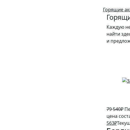
Горящие ак
Горящи
Каждую н
найти зде
и предло
5%
79 540
₽
Пе
цена сост
563
₽
Текущ