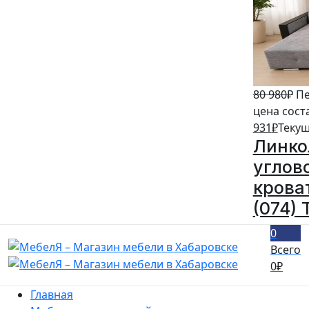
80 980
₽
Пе
цена сост
931
₽
Текущ
Линко
углов
кроват
(074) 
0
Всего
0
₽
Главная