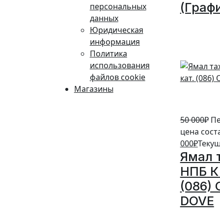
(Граф
персональных
данных
10%
Юридическая
информация
Политика
использования
файлов cookie
Магазины
50 000
₽
Пе
цена сост
000
₽
Текущ
Ямал 
НПБ К 
(086)
DOVE
20%