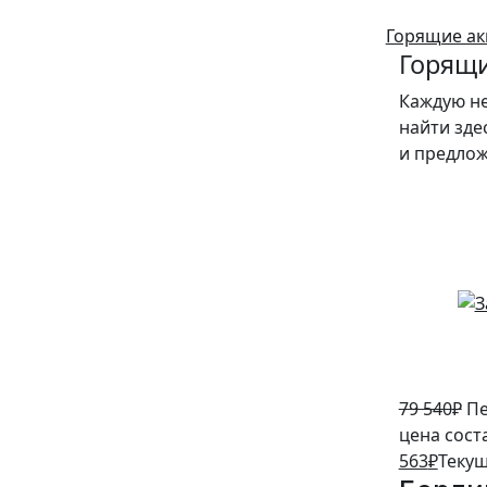
Горящие ак
Горящи
Каждую н
найти зде
и предло
5%
79 540
₽
Пе
цена сост
563
₽
Текущ