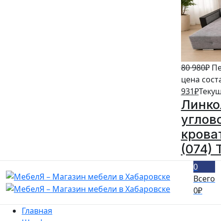
80 980
₽
Пе
цена сост
931
₽
Текущ
Линко
углов
кроват
(074) 
0
Всего
0
₽
Главная