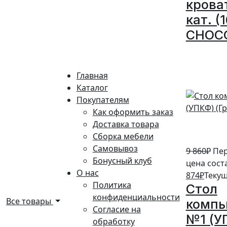
крова
кат. (
CHOC
10%
Главная
Каталог
Покупателям
Как оформить заказ
Доставка товара
Сборка мебели
Самовывоз
9 860
₽
Пе
Бонусный клуб
цена соста
О нас
874
₽
Текущ
Политика
Стол
конфиденциальности
Все товары
комп
Согласие на
№1 (У
обработку