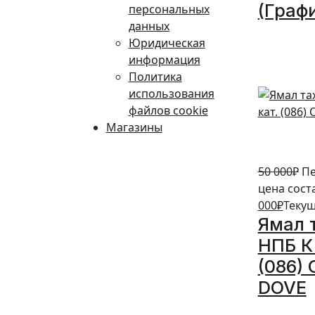
(Граф
персональных
данных
10%
Юридическая
информация
Политика
использования
файлов cookie
Магазины
50 000
₽
Пе
цена сост
000
₽
Текущ
Ямал 
НПБ К 
(086)
DOVE
20%