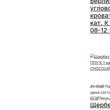
Берли
углов
крова
кат. К
08-12 
5%
25 950
₽
Пе
цена сост
653
₽
Текущ
Щербе