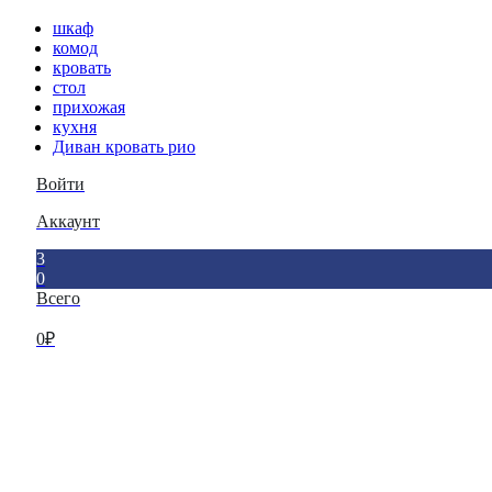
шкаф
комод
кровать
стол
прихожая
кухня
Диван кровать рио
Войти
Аккаунт
3
0
Всего
0
₽