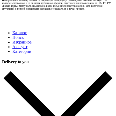
Информация о наличии, стоимости, параметрах товара/услуг размещённая на сайте mebelya27.ru
является справочной и не является публичной офертой, определённой положениями ст. 437 ГК РФ.
Любые данные могут быть изменены в любое время и без предупреждения. Для получения
актуальной и полной информации необходимо обращаться в точки продаж.
Каталог
Поиск
Избранное
Аккаунт
Категории
Delivery to you