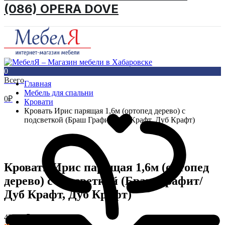
(086) OPERA DOVE
0
Всего
Главная
Мебель для спальни
0
₽
Кровати
Кровать Ирис парящая 1,6м (ортопед дерево) с
подсветкой (Браш Графит/Дуб Крафт, Дуб Крафт)
Кровать Ирис парящая 1,6м (ортопед
дерево) с подсветкой (Браш Графит/
Дуб Крафт, Дуб Крафт)
43 930
₽