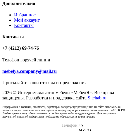
Дополнительно
Избранное
Мой аккаунт
Контакты
Контакты
+7 (4212) 69-74-76
Телефон горячей линии
mebelya.company@mail.ru
Присылайте ваши отзывы и предложения
2026 © Интернет-магазин мебели «МебелЯ». Все права
защищены. Разработка и поддержка сайта
Sitehab.ru
Информация о наличии, стоимости, параметрах товара/услуг размещённая на сайте mebelya27.ru
является справочной и не является публичной офертой, определённой положениями ст. 437 ГК РФ.
Любые данные могут быть изменены в любое время и без предупреждения. Для получения
актуальной и полной информации необходимо обращаться в точки продаж.
Телефон:
+7
(4212)