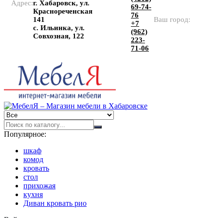
Адрес:
г. Хабаровск, ул.
69-74-
Краснореченская
76
141
Ваш город:
+7
с. Ильинка, ул.
(962)
Совхозная, 122
223-
71-06
Популярное:
шкаф
комод
кровать
стол
прихожая
кухня
Диван кровать рио