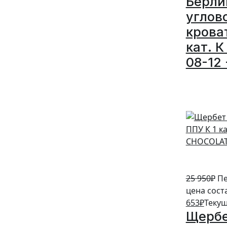
Берли
углов
крова
кат. К
08-12 
5%
25 950
₽
Пе
цена сост
653
₽
Текущ
Щербе