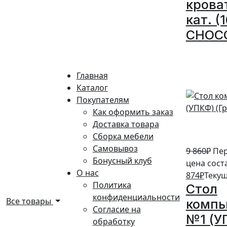
крова
кат. (
CHOC
10%
Главная
Каталог
Покупателям
Как оформить заказ
Доставка товара
Сборка мебели
Самовывоз
9 860
₽
Пе
Бонусный клуб
цена соста
О нас
874
₽
Текущ
Политика
Стол
конфиденциальности
Все товары
комп
Согласие на
№1 (У
обработку