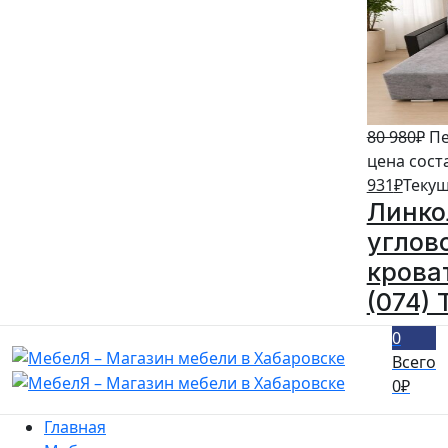
80 980
₽
Пе
цена сост
931
₽
Текущ
Линко
углов
кроват
(074) 
0
Всего
0
₽
Главная