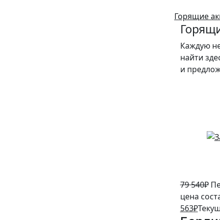
Горящие ак
Горящи
Каждую н
найти зде
и предло
5%
79 540
₽
Пе
цена сост
563
₽
Текущ