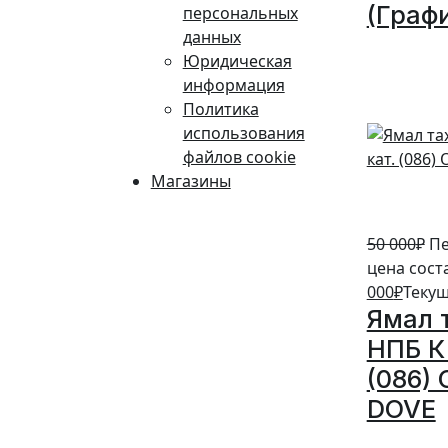
(Граф
персональных
данных
10%
Юридическая
информация
Политика
использования
файлов cookie
Магазины
50 000
₽
Пе
цена сост
000
₽
Текущ
Ямал 
НПБ К 
(086)
DOVE
20%