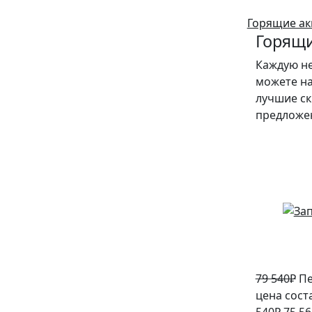
Горящие ак
Горящи
Каждую н
можете на
лучшие ск
предложе
5%
79 540
₽
Пе
цена сост
540₽.
75 56