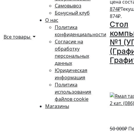
цена соста
Самовывоз
874
₽
Текущ
Бонусный клуб
874₽.
О нас
Стол
Политика
комп
конфиденциальности
Все товары
№1 (У
Согласие на
обработку
(Граф
персональных
Графи
данных
Юридическая
10%
информация
Политика
использования
файлов cookie
Магазины
50 000
₽
Пе