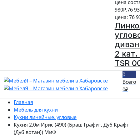
цена сост
980₽.
76 93
цена: 76 9
Линко
углов
диван
2 кат.
TSR 0
0
Всего
0
₽
Главная
Мебель для кухни
Кухни линейные, угловые
Кухня 2,0м Ирис (490) (Браш Графит, Дуб Крафт
(Дуб вотан)) МиФ