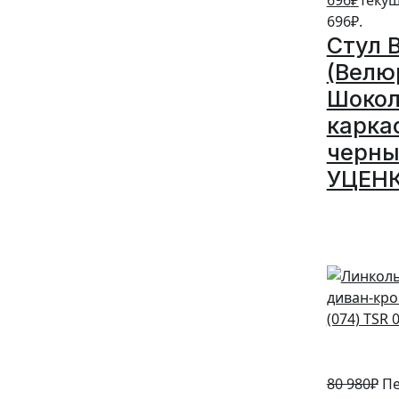
696
₽
Текущ
696₽.
Стул 
(Велю
Шокол
карка
черны
УЦЕН
5%
80 980
₽
Пе