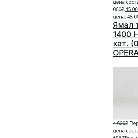
цена сост
000₽.
45 00
цена: 45 0
Ямал 
1400 
кат. (
OPERA
20%
4 620
₽
Пе
цена соста