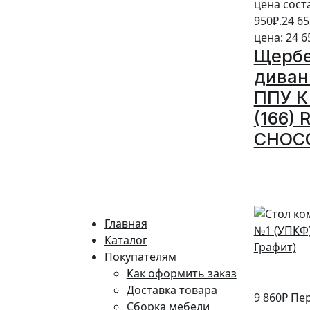
цена сост
950₽.
24 65
цена: 24 6
Щерб
диван
ППУ К 
(166)
CHOC
10%
Главная
Каталог
Покупателям
Как оформить заказ
Доставка товара
9 860
₽
Пе
Сборка мебели