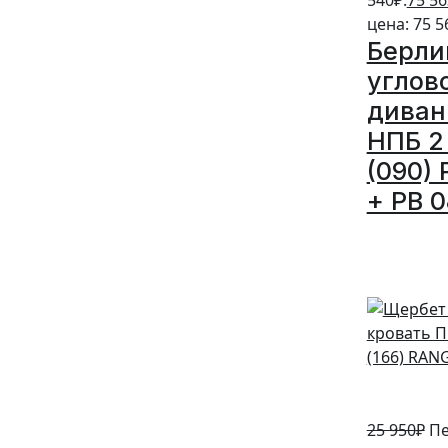
цена: 75 5
Берли
углов
диван
НПБ 2 
(090) 
+ PB 0
5%
25 950
₽
Пе