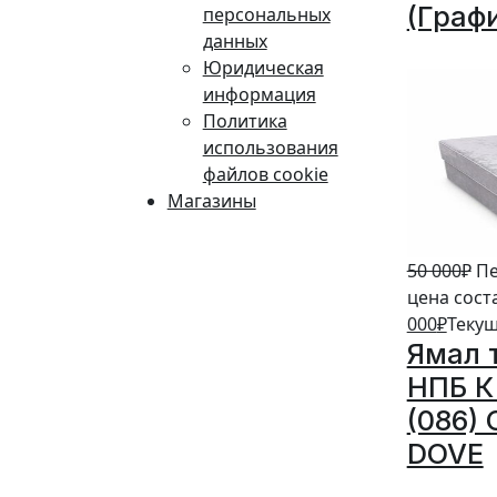
(Граф
персональных
данных
10%
Юридическая
информация
Политика
использования
файлов cookie
Магазины
50 000
₽
Пе
цена сост
000
₽
Текущ
Ямал 
НПБ К 
(086)
DOVE
20%