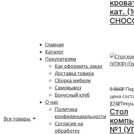
крова
кат. (
CHOC
10%
Главная
Каталог
Покупателям
Как оформить заказ
Доставка товара
Сборка мебели
Самовывоз
9 860
₽
Пе
Бонусный клуб
цена соста
О нас
874
₽
Текущ
Политика
Стол
конфиденциальности
Все товары
комп
Согласие на
№1 (У
обработку