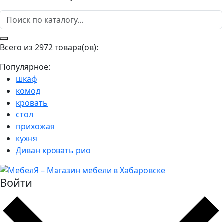
Всего из 2972 товара(ов):
Популярное:
шкаф
комод
кровать
стол
прихожая
кухня
Диван кровать рио
Войти