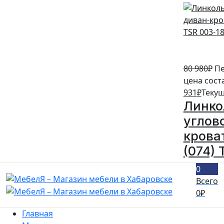
80 980
₽
Пе
цена сост
931
₽
Текущ
Линко
углов
кроват
(074) 
0
Всего
0
₽
Главная