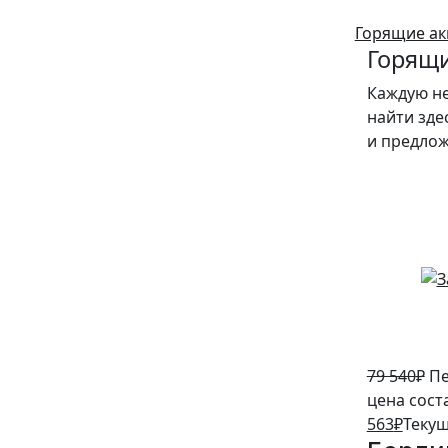
Горящие ак
Горящи
Каждую н
найти зде
и предло
5%
79 540
₽
Пе
цена сост
563
₽
Текущ