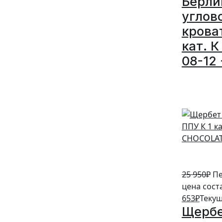
Берли
углов
крова
кат. К
08-12 
5%
25 950
₽
Пе
цена сост
653
₽
Текущ
Щербе