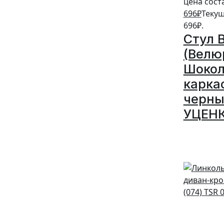
цена соста
696
₽
Текущ
696₽.
Стул 
(Велю
Шокол
карка
черны
УЦЕН
5%