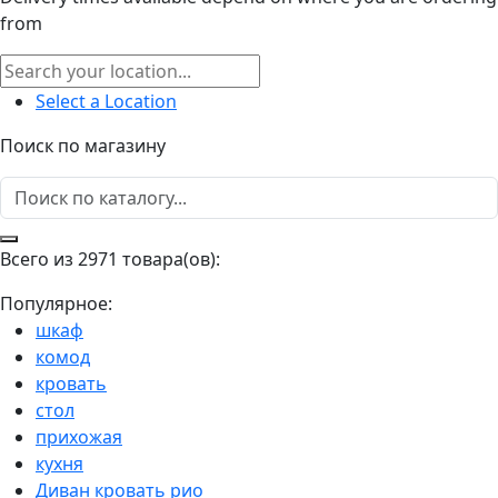
from
Select a Location
Поиск по магазину
Всего из 2971 товара(ов):
Популярное:
шкаф
комод
кровать
стол
прихожая
кухня
Диван кровать рио