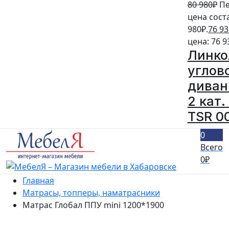
80 980
₽
Пе
цена сост
980₽.
76 93
цена: 76 9
Линко
углов
диван
2 кат.
TSR 0
0
Всего
0
₽
Главная
Матрасы, топперы, наматрасники
Матрас Глобал ППУ mini 1200*1900