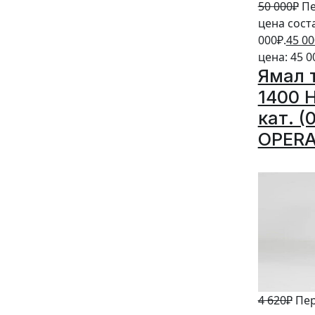
50 000
₽
Пе
цена сост
000₽.
45 00
цена: 45 0
Ямал 
1400 
кат. (
OPERA
20%
4 620
₽
Пе