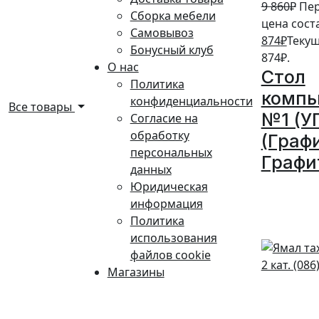
9 860
₽
Пе
Сборка мебели
цена соста
Самовывоз
874
₽
Текущ
Бонусный клуб
874₽.
О нас
Стол
Политика
комп
конфиденциальности
Все товары
№1 (У
Согласие на
обработку
(Граф
персональных
Графи
данных
Юридическая
10%
информация
Политика
использования
файлов cookie
Магазины