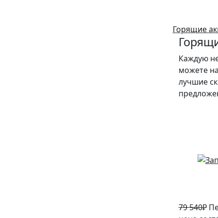
Горящие ак
Горящи
Каждую н
можете на
лучшие ск
предложе
5%
79 540
₽
Пе