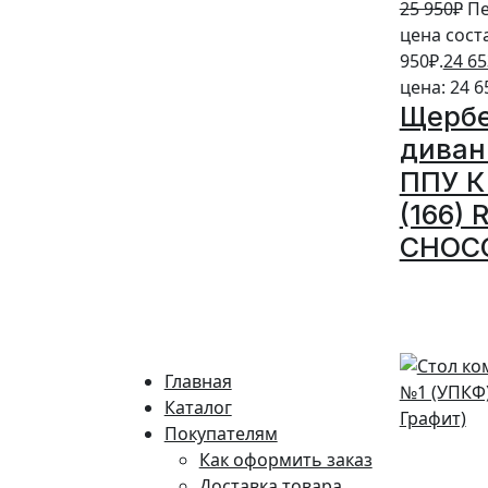
25 950
₽
Пе
цена сост
950₽.
24 65
цена: 24 6
Щерб
диван
ППУ К 
(166)
CHOC
10%
Главная
Каталог
Покупателям
Как оформить заказ
Доставка товара