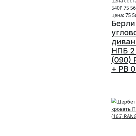
цена сост
540₽.
75 56
цена: 75 5
Берли
углов
диван
НПБ 2 
(090) 
+ PB 0
5%