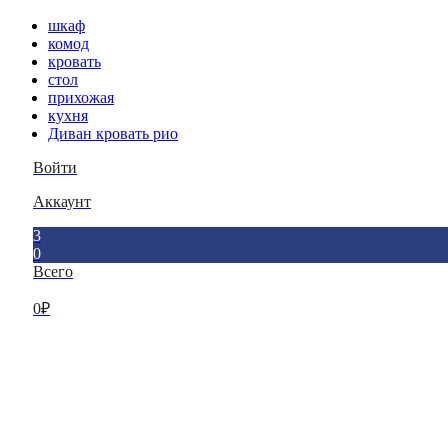
шкаф
комод
кровать
стол
прихожая
кухня
Диван кровать рио
Войти
Аккаунт
3
0
Всего
0
₽