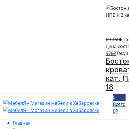
69 450
₽
Пе
цена сост
978
₽
Текущ
Босто
крова
кат. (
18
0
Всего
0
₽
Главная