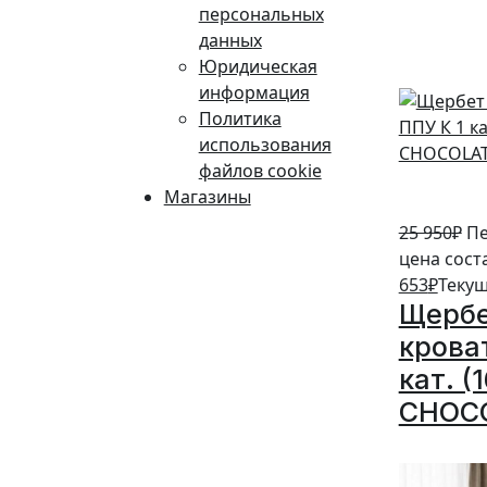
персональных
5%
данных
Юридическая
информация
Политика
использования
файлов cookie
Магазины
25 950
₽
Пе
цена сост
653
₽
Текущ
Щербе
крова
кат. (
CHOC
5%