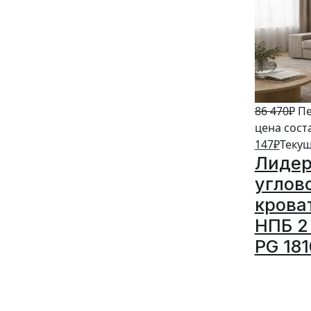
86 470
₽
Пе
цена сост
147
₽
Текущ
Лидер
углов
крова
НПБ 2 
PG 18
5%