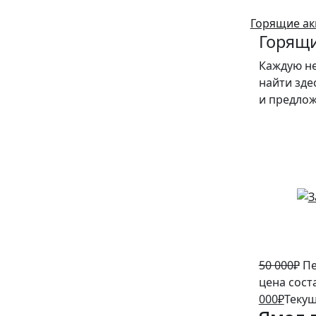
Горящие ак
Горящи
Каждую н
найти зде
и предло
10%
50 000
₽
Пе
цена сост
000
₽
Текущ