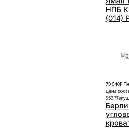
Ямал 
НПБ К 
(014) 
5%
79 540
₽
Пе
цена сост
563
₽
Текущ
Берли
углов
крова