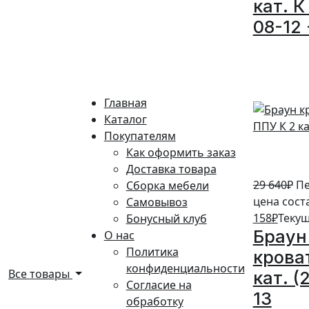
кат. К
08-12 
5%
Главная
Каталог
Покупателям
Как оформить заказ
Доставка товара
29 640
₽
Пе
Сборка мебели
цена сост
Самовывоз
158
₽
Текущ
Бонусный клуб
Браун
О нас
Политика
крова
конфиденциальности
Все товары
кат. (
Согласие на
13
обработку