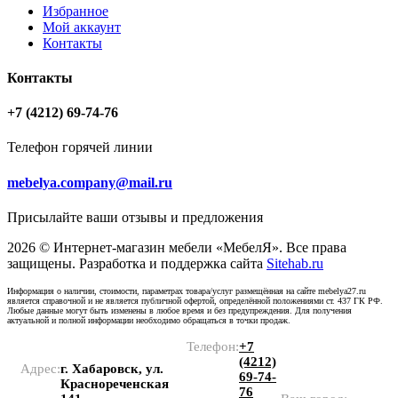
Избранное
Мой аккаунт
Контакты
Контакты
+7 (4212) 69-74-76
Телефон горячей линии
mebelya.company@mail.ru
Присылайте ваши отзывы и предложения
2026 © Интернет-магазин мебели «МебелЯ». Все права
защищены. Разработка и поддержка сайта
Sitehab.ru
Информация о наличии, стоимости, параметрах товара/услуг размещённая на сайте mebelya27.ru
является справочной и не является публичной офертой, определённой положениями ст. 437 ГК РФ.
Любые данные могут быть изменены в любое время и без предупреждения. Для получения
актуальной и полной информации необходимо обращаться в точки продаж.
Телефон:
+7
(4212)
Адрес:
г. Хабаровск, ул.
69-74-
Краснореченская
76