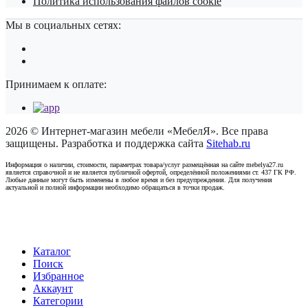
Политика использования файлов cookie
Мы в социальных сетях:
Принимаем к оплате:
2026 © Интернет-магазин мебели «МебелЯ». Все права
защищены. Разработка и поддержка сайта
Sitehab.ru
Информация о наличии, стоимости, параметрах товара/услуг размещённая на сайте mebelya27.ru
является справочной и не является публичной офертой, определённой положениями ст. 437 ГК РФ.
Любые данные могут быть изменены в любое время и без предупреждения. Для получения
актуальной и полной информации необходимо обращаться в точки продаж.
Каталог
Поиск
Избранное
Аккаунт
Категории