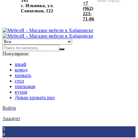
141
Ваш город:
+7
с. Ильинка, ул.
(962)
Совхозная, 122
223-
71-06
Популярное:
шкаф
комод
кровать
стол
прихожая
кухня
Диван кровать рио
Войти
Аккаунт
3
0