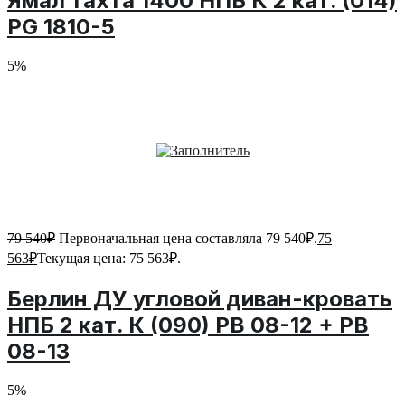
Ямал тахта 1400 НПБ К 2 кат. (014)
PG 1810-5
5%
79 540
₽
Первоначальная цена составляла 79 540₽.
75
563
₽
Текущая цена: 75 563₽.
Берлин ДУ угловой диван-кровать
НПБ 2 кат. К (090) PB 08-12 + PB
08-13
5%