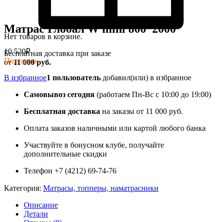
Матрас Глобал W mini 800*2000
Нет товаров в корзине.
10 520
₽
Бесплатная доставка при заказе
Под заказ
от
11 000 руб.
В избранное
1 пользователь
добавил(или) в избранное
Самовывоз сегодня
(работаем Пн-Вс с 10:00 до 19:00)
Бесплатная доставка
на заказы от 11 000 руб.
Оплата заказов наличными или картой любого банка
Участвуйте в бонусном клубе, получайте
дополнительные скидки
Телефон +7 (4212) 69-74-76
Категория:
Матрасы, топперы, наматрасники
Описание
Детали