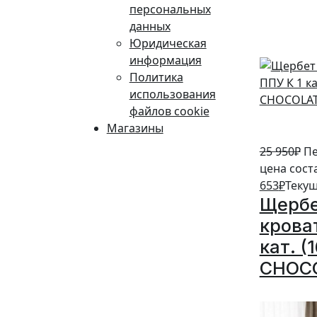
персональных
5%
данных
Юридическая
информация
Политика
использования
файлов cookie
Магазины
25 950
₽
Пе
цена сост
653
₽
Текущ
Щербе
крова
кат. (
CHOC
5%