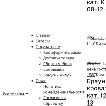
кат. К
08-12 
5%
Главная
Каталог
Покупателям
Как оформить заказ
Доставка товара
29 640
₽
Пе
Сборка мебели
цена сост
Самовывоз
158
₽
Текущ
Бонусный клуб
Браун
О нас
Политика
крова
конфиденциальности
Все товары
кат. (
Согласие на
13
обработку