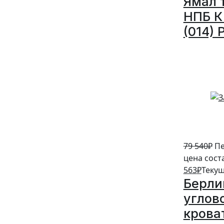
Ямал 
НПБ К 
(014) 
5%
79 540
₽
Пе
цена сост
563
₽
Текущ
Берли
углов
крова