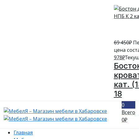
69 450
₽
Пе
цена сост
978
₽
Текущ
Босто
крова
кат. (
18
0
Всего
0
₽
Главная