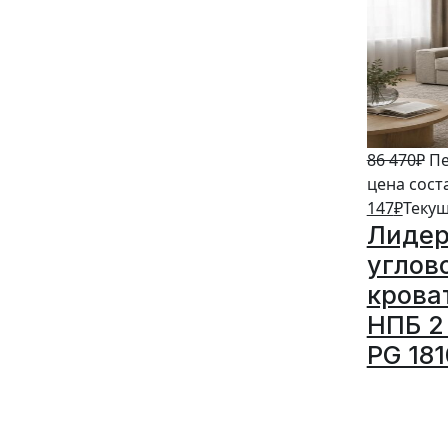
86 470
₽
Пе
цена сост
147
₽
Текущ
Лидер
углов
крова
НПБ 2 
PG 18
5%