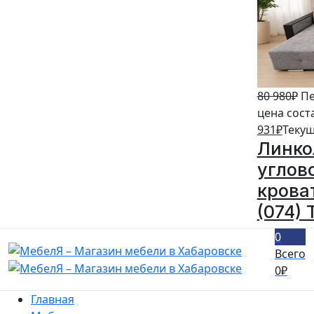
80 980
₽
Пе
цена сост
931
₽
Текущ
Линко
углов
кроват
(074) 
0
Всего
0
₽
Главная