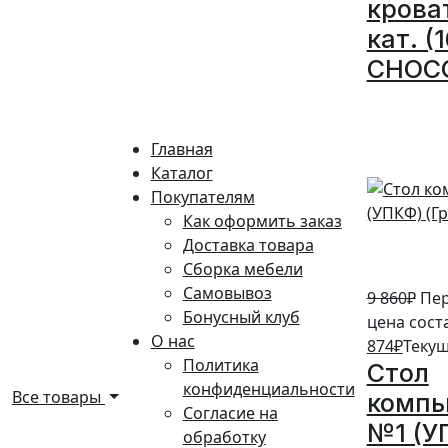
крова
кат. (
CHOC
10%
Главная
Каталог
Покупателям
Как оформить заказ
Доставка товара
Сборка мебели
Самовывоз
9 860
₽
Пе
Бонусный клуб
цена соста
О нас
874
₽
Текущ
Политика
Стол
конфиденциальности
Все товары
комп
Согласие на
№1 (У
обработку