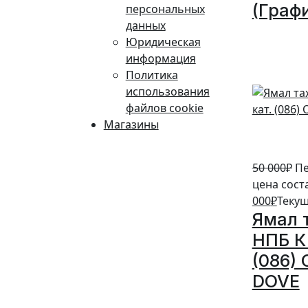
(Граф
персональных
данных
10%
Юридическая
информация
Политика
использования
файлов cookie
Магазины
50 000
₽
Пе
цена сост
000
₽
Текущ
Ямал 
НПБ К 
(086)
DOVE
20%