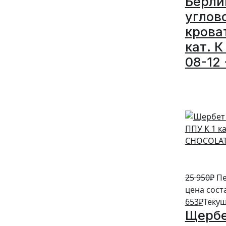
Берли
углов
крова
кат. К
08-12 
5%
25 950
₽
Пе
цена сост
653
₽
Текущ
Щербе