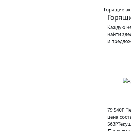
Горящие ак
Горящи
Каждую н
найти зде
и предло
5%
79 540
₽
Пе
цена сост
563
₽
Текущ