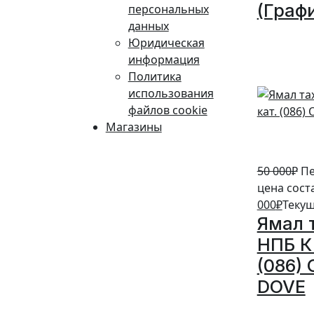
(Граф
персональных
данных
10%
Юридическая
информация
Политика
использования
файлов cookie
Магазины
50 000
₽
Пе
цена сост
000
₽
Текущ
Ямал 
НПБ К 
(086)
DOVE
20%