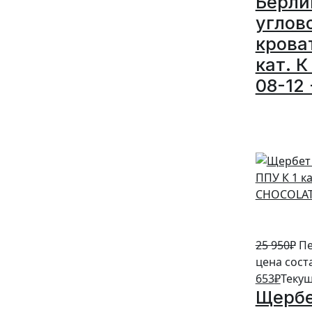
Берли
углов
крова
кат. К
08-12 
5%
25 950
₽
Пе
цена сост
653
₽
Текущ
Щербе