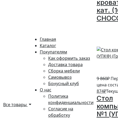
крова
кат. (
CHOC
10%
Главная
Каталог
Покупателям
Как оформить заказ
Доставка товара
Сборка мебели
Самовывоз
9 860
₽
Пе
Бонусный клуб
цена соста
О нас
874
₽
Текущ
Политика
Стол
конфиденциальности
Все товары
комп
Согласие на
№1 (У
обработку