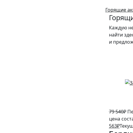
Горящие ак
Горящи
Каждую н
найти зде
и предло
5%
79 540
₽
Пе
цена сост
563
₽
Текущ