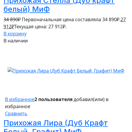
Прихожая Стелла (Дуб крафт
белый) МиФ
34 890
₽
Первоначальная цена составляла 34 890₽.
27
912
₽
Текущая цена: 27 912₽.
В корзину
В наличии
В избранное
2 пользователя
добавил(или) в
избранное
Сравнить
Прихожая Лира (Дуб Крафт
Белый, Графит) МиФ