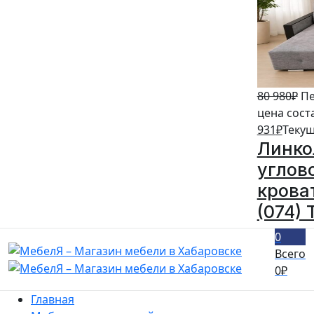
80 980
₽
Пе
цена сост
931
₽
Текущ
Линко
углов
кроват
(074) 
0
Всего
0
₽
Главная