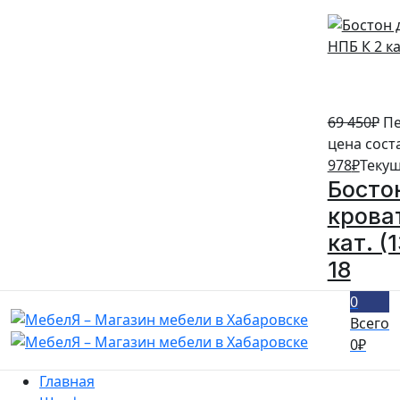
69 450
₽
Пе
цена сост
978
₽
Текущ
Босто
крова
кат. (
18
0
Всего
0
₽
Главная