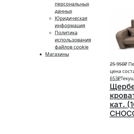
персональных
5%
данных
Юридическая
информация
Политика
использования
файлов cookie
Магазины
25 950
₽
Пе
цена сост
653
₽
Текущ
Щербе
крова
кат. (
CHOC
5%