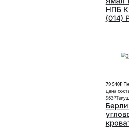
Ямал 
НПБ К 
(014) 
5%
79 540
₽
Пе
цена сост
563
₽
Текущ
Берли
углов
крова