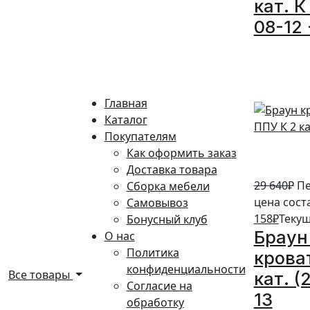
кат. К
08-12 
5%
Главная
Каталог
Покупателям
Как оформить заказ
Доставка товара
29 640
₽
Пе
Сборка мебели
цена сост
Самовывоз
158
₽
Текущ
Бонусный клуб
Браун
О нас
Политика
крова
конфиденциальности
Все товары
кат. (
Согласие на
13
обработку