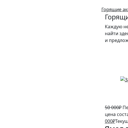
Горящие ак
Горящи
Каждую н
найти зде
и предло
10%
50 000
₽
Пе
цена сост
000
₽
Текущ