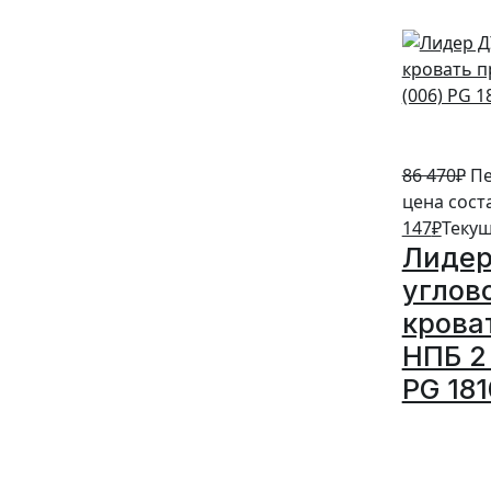
86 470
₽
Пе
цена сост
147
₽
Текущ
Лидер
углов
крова
НПБ 2 
PG 18
5%