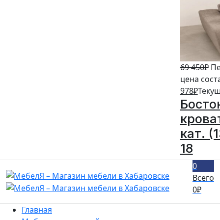
69 450
₽
Пе
цена сост
978
₽
Текущ
Босто
крова
кат. (
18
0
Всего
0
₽
Главная