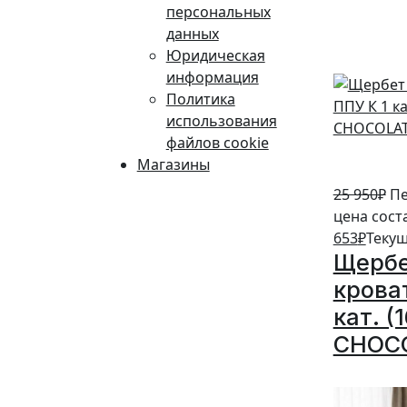
персональных
5%
данных
Юридическая
информация
Политика
использования
файлов cookie
Магазины
25 950
₽
Пе
цена сост
653
₽
Текущ
Щербе
крова
кат. (
CHOC
5%