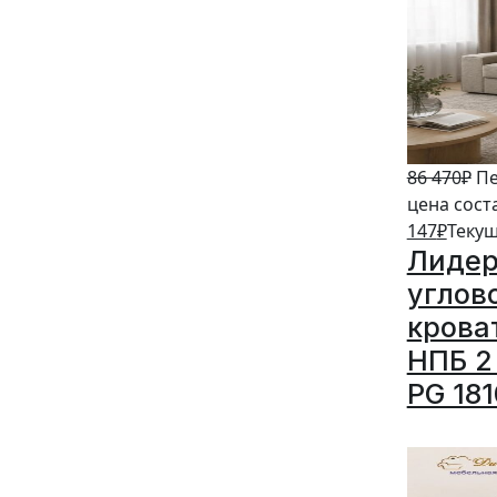
86 470
₽
Пе
цена сост
147
₽
Текущ
Лидер
углов
крова
НПБ 2 
PG 18
5%