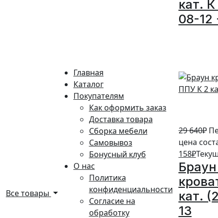
кат. К
08-12 
5%
Главная
Каталог
Покупателям
Как оформить заказ
Доставка товара
29 640
₽
Пе
Сборка мебели
цена сост
Самовывоз
158
₽
Текущ
Бонусный клуб
Браун
О нас
Политика
крова
конфиденциальности
Все товары
кат. (
Согласие на
13
обработку