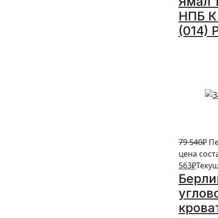
Ямал 
НПБ К 
(014) 
5%
79 540
₽
Пе
цена сост
563
₽
Текущ
Берли
углов
крова