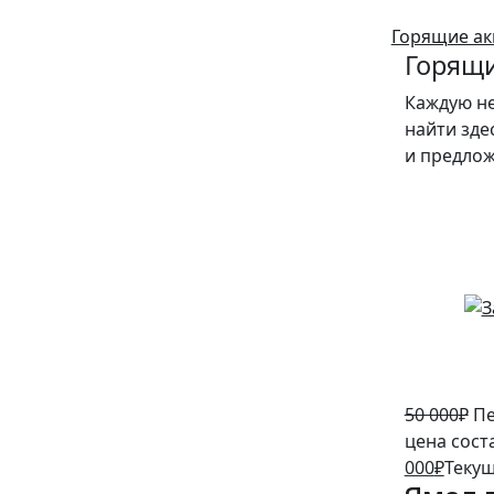
Горящие ак
Горящи
Каждую н
найти зде
и предло
10%
50 000
₽
Пе
цена сост
000
₽
Текущ