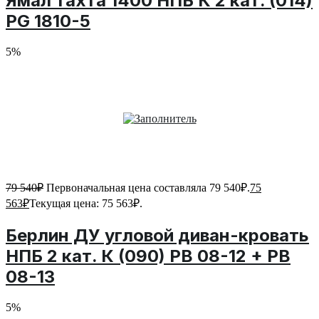
Ямал тахта 1400 НПБ К 2 кат. (014)
PG 1810-5
5%
79 540
₽
Первоначальная цена составляла 79 540₽.
75
563
₽
Текущая цена: 75 563₽.
Берлин ДУ угловой диван-кровать
НПБ 2 кат. К (090) PB 08-12 + PB
08-13
5%