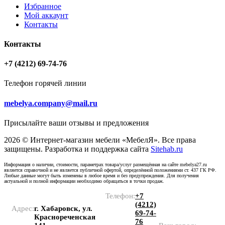
Избранное
Мой аккаунт
Контакты
Контакты
+7 (4212) 69-74-76
Телефон горячей линии
mebelya.company@mail.ru
Присылайте ваши отзывы и предложения
2026 © Интернет-магазин мебели «МебелЯ». Все права
защищены. Разработка и поддержка сайта
Sitehab.ru
Информация о наличии, стоимости, параметрах товара/услуг размещённая на сайте mebelya27.ru
является справочной и не является публичной офертой, определённой положениями ст. 437 ГК РФ.
Любые данные могут быть изменены в любое время и без предупреждения. Для получения
актуальной и полной информации необходимо обращаться в точки продаж.
Телефон:
+7
(4212)
Адрес:
г. Хабаровск, ул.
69-74-
Краснореченская
76