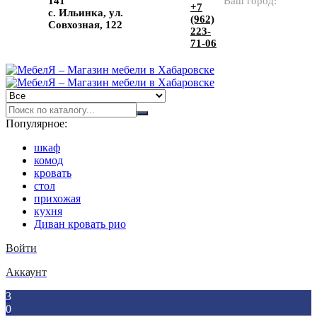
141
Ваш город:
+7
с. Ильинка, ул.
(962)
Совхозная, 122
223-
71-06
Популярное:
шкаф
комод
кровать
стол
прихожая
кухня
Диван кровать рио
Войти
Аккаунт
3
0