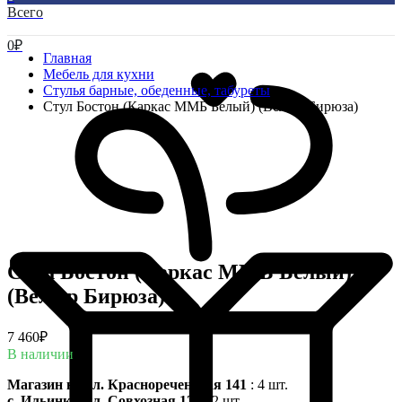
Всего
0
₽
Главная
Мебель для кухни
Стулья барные, обеденные, табуреты
Стул Бостон (Каркас ММБ Белый) (Велюр Бирюза)
Стул Бостон (Каркас ММБ Белый)
(Велюр Бирюза)
7 460
₽
В наличии
Магазин на ул. Краснореченская 141
: 4 шт.
с. Ильинка, ул. Совхозная 122
: 2 шт.