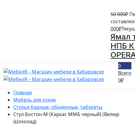
50 000
₽
Пе
составляла
000
₽
Текущ
Ямал 
НПБ К 
OPERA
0
Всего
0
₽
Главная
Мебель для кухни
Стулья барные, обеденные, табуреты
Стул Бостон-М (Каркас ММБ черный) (Велюр
Шоколад)