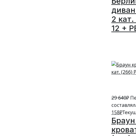
Берли
диван
2 кат.
12 + P
5%
29 640
₽
Пе
составляла
158
₽
Текущ
Браун
кроват