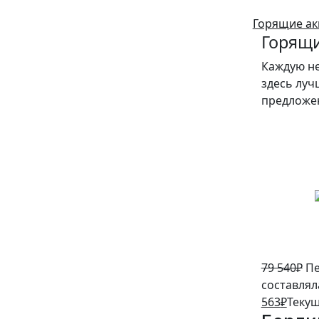
Горящие ак
Горящи
Каждую н
здесь луч
предложе
5%
79 540
₽
Пе
составляла
563
₽
Текущ