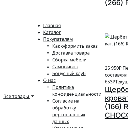
(266) 
5%
Главная
Каталог
Покупателям
Как оформить заказ
Доставка товара
Сборка мебели
Самовывоз
25 950
₽
Пе
Бонусный клуб
составляла
О нас
653
₽
Текущ
Политика
Щербе
конфиденциальности
Все товары
кроват
Согласие на
(166)
обработку
CHOC
персональных
данных
5%