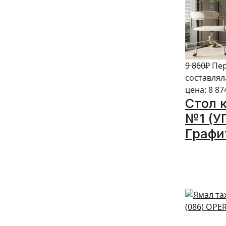
9 860
₽
Пер
составляла
цена: 8 87
Стол 
№1 (У
Графи
10%