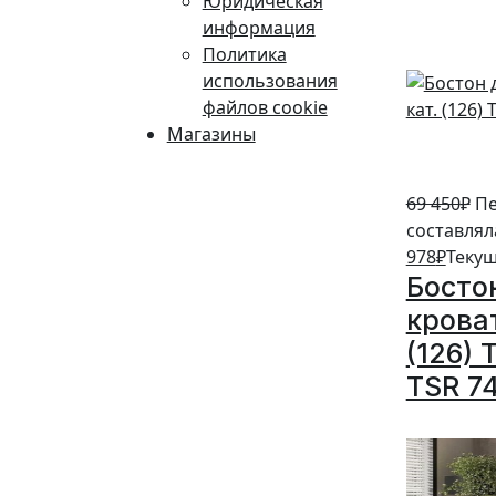
Юридическая
информация
Политика
использования
файлов cookie
Магазины
69 450
₽
Пе
составляла
978
₽
Текущ
Босто
кроват
(126) 
TSR 7
10%