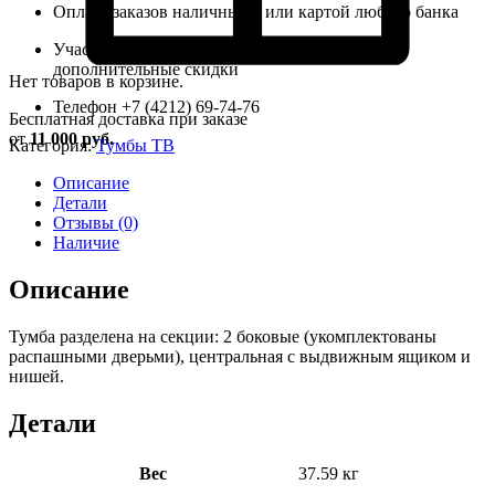
Оплата заказов наличными или картой любого банка
Участвуйте в бонусном клубе, получайте
дополнительные скидки
Нет товаров в корзине.
Телефон +7 (4212) 69-74-76
Бесплатная доставка при заказе
от
11 000 руб.
Категория:
Тумбы ТВ
Описание
Детали
Отзывы (0)
Наличие
Описание
Тумба разделена на секции: 2 боковые (укомплектованы
распашными дверьми), центральная с выдвижным ящиком и
нишей.
Детали
Вес
37.59 кг