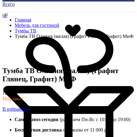
Всего
0
₽
Главная
Мебель для гостиной
Тумбы ТВ
Тумба ТВ Оливия (малая) (Графит Глянец, Графит) МиФ
Тумба ТВ Оливия (малая) (Графит
Глянец, Графит) МиФ
12 200
₽
Под заказ
В избранное
Самовывоз сегодня
(работаем Пн-Вс с 10:00 до 19:00)
Бесплатная доставка
на заказы от 11 000 руб.