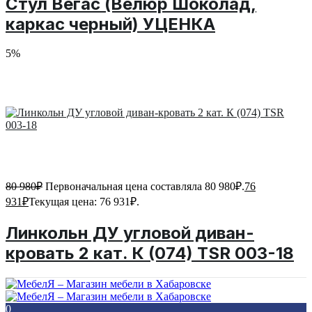
Стул Вегас (Велюр Шоколад,
каркас черный) УЦЕНКА
5%
80 980
₽
Первоначальная цена составляла 80 980₽.
76
931
₽
Текущая цена: 76 931₽.
Линкольн ДУ угловой диван-
кровать 2 кат. К (074) TSR 003-18
0