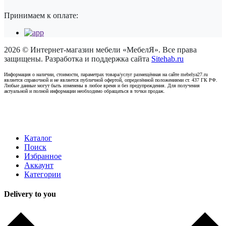
Принимаем к оплате:
2026 © Интернет-магазин мебели «МебелЯ». Все права
защищены. Разработка и поддержка сайта
Sitehab.ru
Информация о наличии, стоимости, параметрах товара/услуг размещённая на сайте mebelya27.ru
является справочной и не является публичной офертой, определённой положениями ст. 437 ГК РФ.
Любые данные могут быть изменены в любое время и без предупреждения. Для получения
актуальной и полной информации необходимо обращаться в точки продаж.
Каталог
Поиск
Избранное
Аккаунт
Категории
Delivery to you