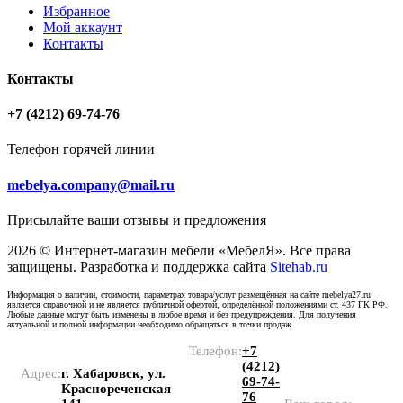
Избранное
Мой аккаунт
Контакты
Контакты
+7 (4212) 69-74-76
Телефон горячей линии
mebelya.company@mail.ru
Присылайте ваши отзывы и предложения
2026 © Интернет-магазин мебели «МебелЯ». Все права
защищены. Разработка и поддержка сайта
Sitehab.ru
Информация о наличии, стоимости, параметрах товара/услуг размещённая на сайте mebelya27.ru
является справочной и не является публичной офертой, определённой положениями ст. 437 ГК РФ.
Любые данные могут быть изменены в любое время и без предупреждения. Для получения
актуальной и полной информации необходимо обращаться в точки продаж.
Телефон:
+7
(4212)
Адрес:
г. Хабаровск, ул.
69-74-
Краснореченская
76