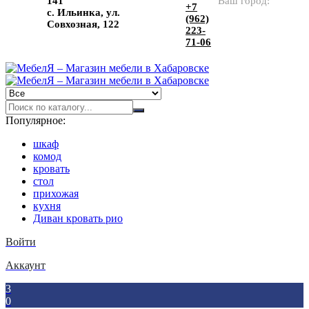
141
Ваш город:
+7
с. Ильинка, ул.
(962)
Совхозная, 122
223-
71-06
Популярное:
шкаф
комод
кровать
стол
прихожая
кухня
Диван кровать рио
Войти
Аккаунт
3
0