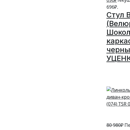
696
₽
Текущ
696₽.
Стул 
(Велю
Шокол
карка
черны
УЦЕН
5%
80 980
₽
Пе