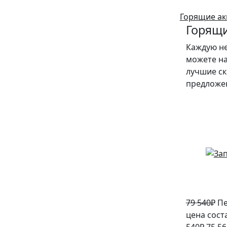
Горящие ак
Горящи
Каждую н
можете на
лучшие ск
предложе
5%
79 540
₽
Пе
цена сост
540₽.
75 56