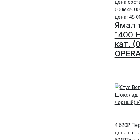
цена сост
000₽.
45 00
цена: 45 0
Ямал 
1400 
кат. (
OPERA
20%
4 620
₽
Пе
цена соста