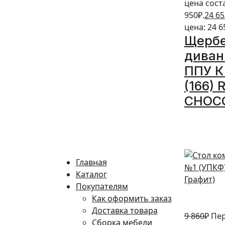
цена сост
950₽.
24 65
цена: 24 6
Щерб
диван
ППУ К 
(166)
CHOC
10%
Главная
Каталог
Покупателям
Как оформить заказ
Доставка товара
9 860
₽
Пе
Сборка мебели