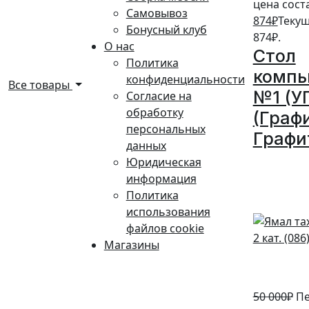
цена соста
Самовывоз
874
₽
Текущ
Бонусный клуб
874₽.
О нас
Стол
Политика
комп
конфиденциальности
Все товары
№1 (У
Согласие на
обработку
(Граф
персональных
Графи
данных
Юридическая
10%
информация
Политика
использования
файлов cookie
Магазины
50 000
₽
Пе