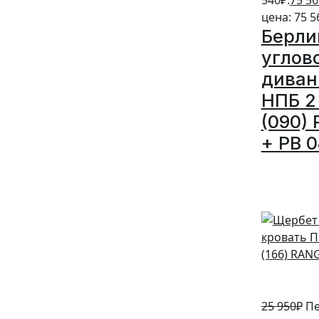
цена: 75 5
Берли
углов
диван
НПБ 2 
(090) 
+ PB 0
5%
25 950
₽
Пе