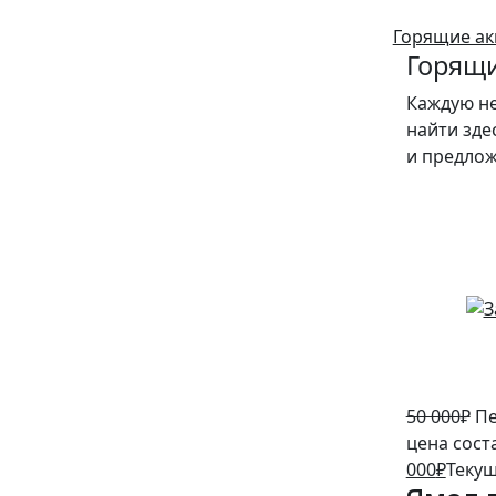
Горящие ак
Горящи
Каждую н
найти зде
и предло
10%
50 000
₽
Пе
цена сост
000
₽
Текущ