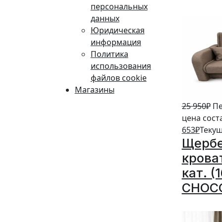
персональных
5%
данных
Юридическая
информация
Политика
использования
файлов cookie
Магазины
25 950
₽
Пе
цена сост
653
₽
Текущ
Щербе
крова
кат. (
CHOC
5%