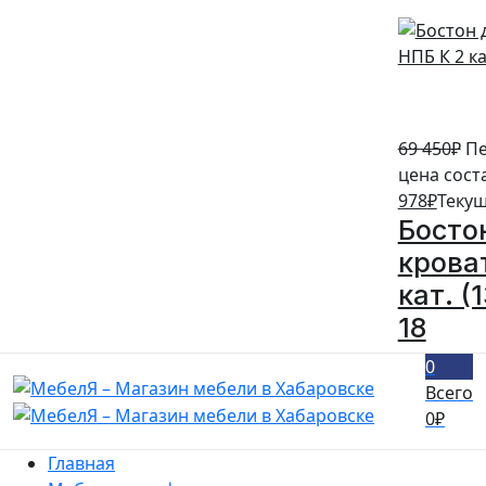
69 450
₽
Пе
цена сост
978
₽
Текущ
Босто
крова
кат. (
18
0
Всего
0
₽
Главная