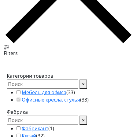
Filters
Категории товаров
×
Мебель для офиса
(
33
)
Офисные кресла, стулья
(
33
)
Фабрика
×
Фабрикант
(
1
)
Китай
(
32
)