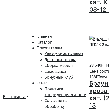
кат. К
08-12 
5%
Главная
Каталог
Покупателям
Как оформить заказ
Доставка товара
29 640
₽
Пе
Сборка мебели
цена сост
Самовывоз
158
₽
Текущ
Бонусный клуб
Браун
О нас
Политика
крова
конфиденциальности
Все товары
кат. (
Согласие на
13
обработку