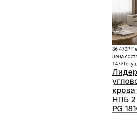
86 470
₽
Пе
цена сост
147
₽
Текущ
Лидер
углов
крова
НПБ 2 
PG 18
5%