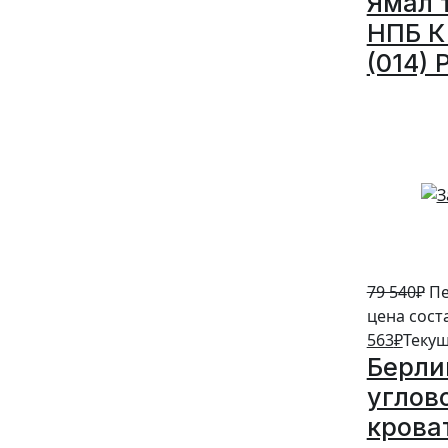
Ямал 
НПБ К 
(014) 
5%
79 540
₽
Пе
цена сост
563
₽
Текущ
Берли
углов
крова