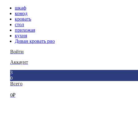
шкаф
комод
кровать
стол
прихожая
кухня
Диван кровать рио
Войти
Аккаунт
3
0
Всего
0
₽