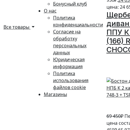
950₽.
24 65
Бонусный клуб
цена: 24 6
О нас
Щерб
Политика
диван
конфиденциальности
Все товары
ППУ К 
Согласие на
обработку
(166)
персональных
CHOC
данных
Юридическая
5%
информация
Политика
использования
файлов cookie
Магазины
69 450
₽
Пе
цена сост