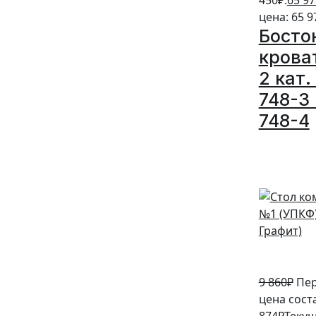
450₽.
65 97
цена: 65 9
Босто
крова
2 кат.
748-3
748-4
10%
9 860
₽
Пе
цена соста