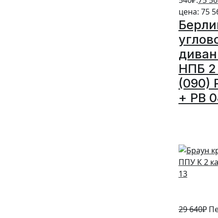
цена: 75 5
Берли
углов
диван
НПБ 2 
(090) 
+ PB 0
5%
29 640
₽
Пе