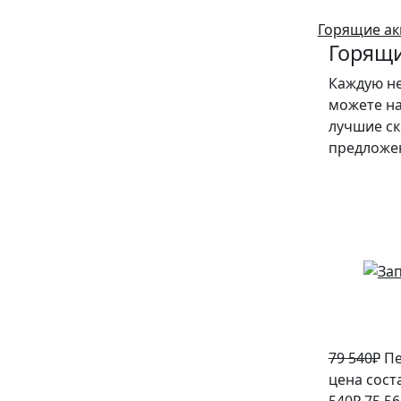
Горящие ак
Горящи
Каждую н
можете на
лучшие ск
предложе
5%
79 540
₽
Пе
цена сост
540₽.
75 56