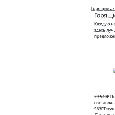
Горящие ак
Горящи
Каждую н
здесь луч
предложе
5%
79 540
₽
Пе
составляла
563
₽
Текущ