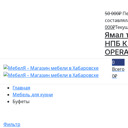
50 000
₽
Пе
составляла
000
₽
Текущ
Ямал 
НПБ К 
OPERA
0
Всего
0
₽
Главная
Мебель для кухни
Буфеты
Фильтр