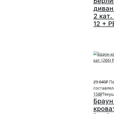
Берли
диван
2 кат.
12 + P
5%
29 640
₽
Пе
составляла
158
₽
Текущ
Браун
кроват