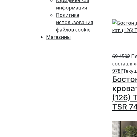
Юридическая
информация
Политика
использования
файлов cookie
Магазины
69 450
₽
Пе
составляла
978
₽
Текущ
Босто
кроват
(126) 
TSR 7
10%