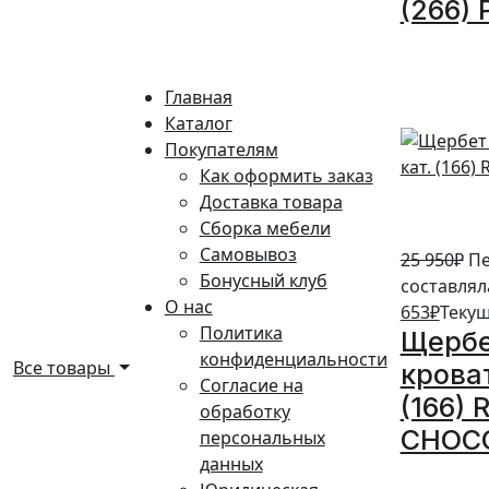
(266) 
5%
Главная
Каталог
Покупателям
Как оформить заказ
Доставка товара
Сборка мебели
Самовывоз
25 950
₽
Пе
Бонусный клуб
составляла
О нас
653
₽
Текущ
Политика
Щербе
конфиденциальности
Все товары
кроват
Согласие на
(166)
обработку
CHOC
персональных
данных
5%