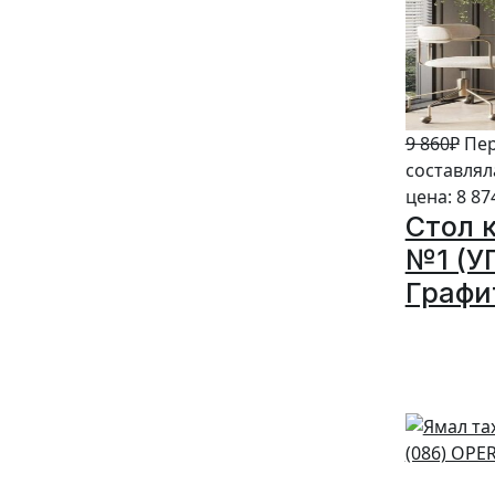
9 860
₽
Пер
составляла
цена: 8 87
Стол 
№1 (У
Графи
10%