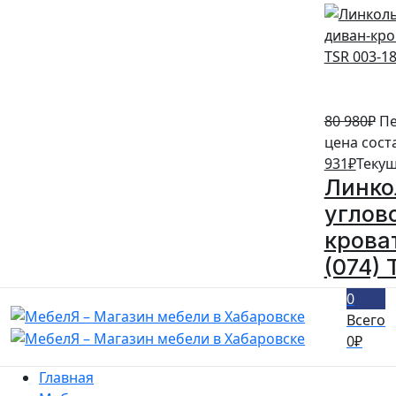
80 980
₽
Пе
цена сост
931
₽
Текущ
Линко
углов
кроват
(074) 
0
Всего
0
₽
Главная