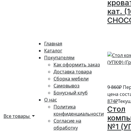
крова
кат. (
CHOC
10%
Главная
Каталог
Покупателям
Как оформить заказ
Доставка товара
Сборка мебели
Самовывоз
9 860
₽
Пе
Бонусный клуб
цена соста
О нас
874
₽
Текущ
Политика
Стол
конфиденциальности
Все товары
комп
Согласие на
№1 (У
обработку