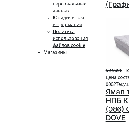
(Граф
персональных
данных
10%
Юридическая
информация
Политика
использования
файлов cookie
Магазины
50 000
₽
Пе
цена сост
000
₽
Текущ
Ямал 
НПБ К 
(086)
DOVE
20%