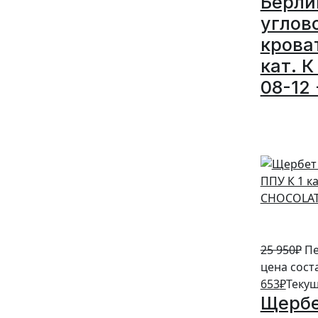
Берли
углов
крова
кат. К
08-12 
5%
25 950
₽
Пе
цена сост
653
₽
Текущ
Щербе