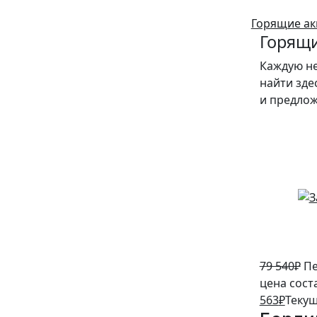
Горящие ак
Горящи
Каждую н
найти зде
и предло
5%
79 540
₽
Пе
цена сост
563
₽
Текущ