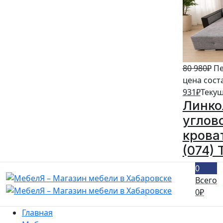
80 980
₽
Пе
цена сост
931
₽
Текущ
Линко
углов
кроват
(074) 
0
Всего
0
₽
Главная