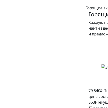
Горящие ак
Горящи
Каждую н
найти зде
и предло
5%
79 540
₽
Пе
цена сост
563
₽
Текущ