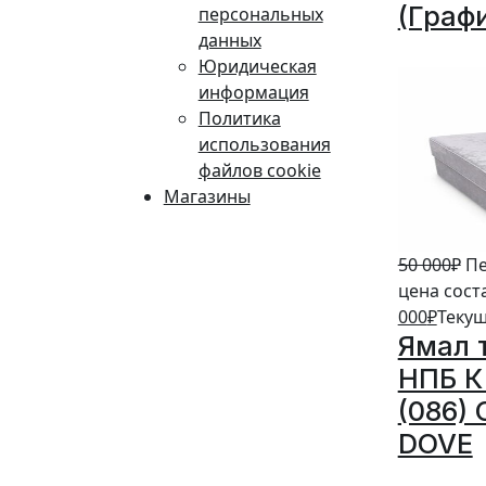
(Граф
персональных
данных
10%
Юридическая
информация
Политика
использования
файлов cookie
Магазины
50 000
₽
Пе
цена сост
000
₽
Текущ
Ямал 
НПБ К 
(086)
DOVE
20%