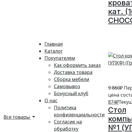
крова
кат. (
CHOC
10%
Главная
Каталог
Покупателям
Как оформить заказ
Доставка товара
Сборка мебели
Самовывоз
9 860
₽
Пе
Бонусный клуб
цена соста
О нас
874
₽
Текущ
Политика
Стол
конфиденциальности
Все товары
комп
Согласие на
№1 (У
обработку