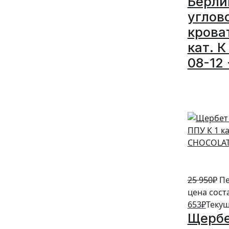
Берли
углов
крова
кат. К
08-12 
5%
25 950
₽
Пе
цена сост
653
₽
Текущ
Щербе