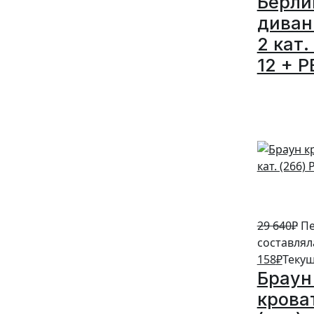
Берли
диван
2 кат.
12 + P
5%
29 640
₽
Пе
составляла
158
₽
Текущ
Браун
кроват