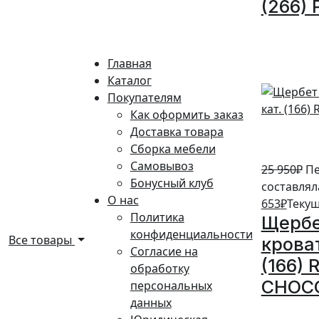
(266) 
5%
Главная
Каталог
Покупателям
Как оформить заказ
Доставка товара
Сборка мебели
Самовывоз
25 950
₽
Пе
Бонусный клуб
составляла
О нас
653
₽
Текущ
Политика
Щербе
конфиденциальности
Все товары
кроват
Согласие на
(166)
обработку
CHOC
персональных
данных
5%