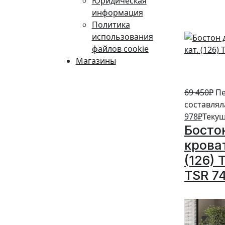
Юридическая
информация
Политика
использования
файлов cookie
Магазины
69 450
₽
Пе
составляла
978
₽
Текущ
Босто
кроват
(126) 
TSR 7
10%