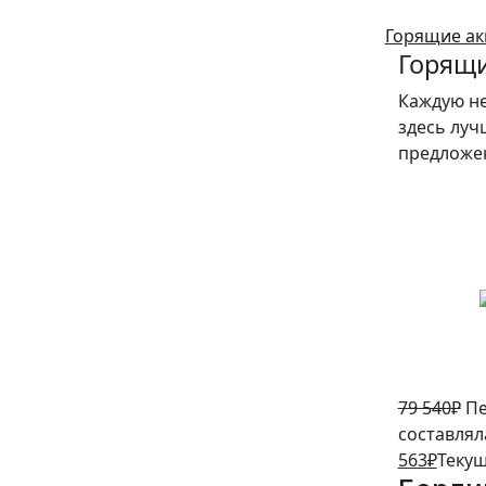
Горящие ак
Горящи
Каждую н
здесь луч
предложе
5%
79 540
₽
Пе
составляла
563
₽
Текущ