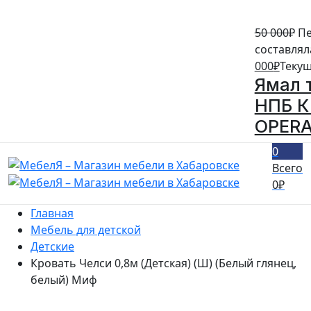
50 000
₽
Пе
составляла
000
₽
Текущ
Ямал 
НПБ К 
OPERA
0
Всего
0
₽
Главная
Мебель для детской
Детские
Кровать Челси 0,8м (Детская) (Ш) (Белый глянец,
белый) Миф