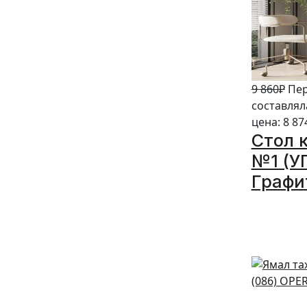
9 860
₽
Пер
составляла
цена: 8 87
Стол 
№1 (У
Графи
10%