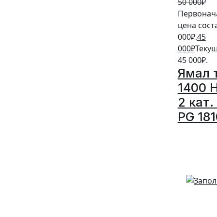
50 000
₽
Первонач
цена сост
000₽.
45
000
₽
Текущ
45 000₽.
Ямал 
1400 
2 кат.
PG 181
5%