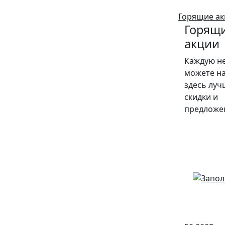
Горящие ак
Горящ
акции
Каждую н
можете н
здесь луч
скидки и
предложе
10%