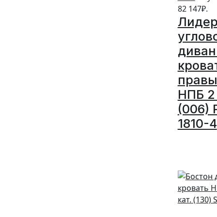
82 147₽.
Лидер
углов
диван
крова
прав
НПБ 2 
(006) 
1810-4
5%