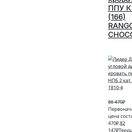
ППУ К 
(166)
RANG
CHOC
5%
86 470
₽
Первонач
цена сост
470₽.
82
147
₽
Текущ