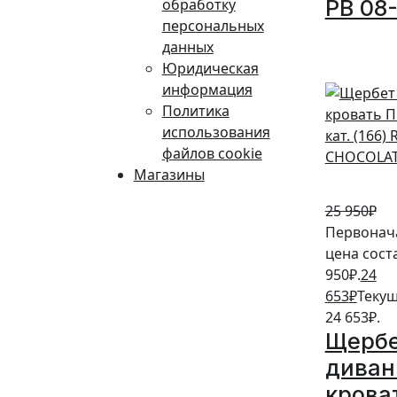
обработку
PB 08
персональных
5%
данных
Юридическая
информация
Политика
использования
файлов cookie
Магазины
25 950
₽
Первонач
цена сост
950₽.
24
653
₽
Текущ
24 653₽.
Щерб
диван
крова