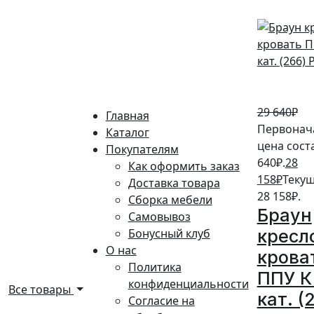
29 640
₽
Главная
Первонач
Каталог
цена сост
Покупателям
640₽.
28
Как оформить заказ
158
₽
Текущ
Доставка товара
28 158₽.
Сборка мебели
Браун
Самовывоз
Бонусный клуб
кресл
О нас
крова
Политика
ППУ К
конфиденциальности
Все товары
кат. (
Согласие на