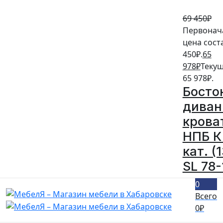
69 450
₽
Первонач
цена сост
450₽.
65
978
₽
Текущ
65 978₽.
Босто
диван
крова
НПБ К
кат. (
SL 78-
0
Всего
0
₽