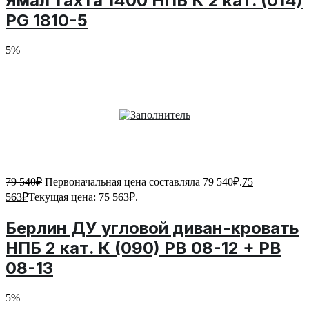
Ямал тахта 1400 НПБ К 2 кат. (014)
PG 1810-5
5%
79 540
₽
Первоначальная цена составляла 79 540₽.
75
563
₽
Текущая цена: 75 563₽.
Берлин ДУ угловой диван-кровать
НПБ 2 кат. К (090) PB 08-12 + PB
08-13
5%