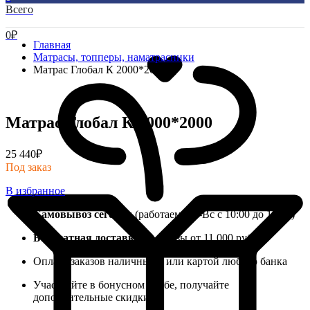
Всего
0
₽
Главная
Матрасы, топперы, наматрасники
Матрас Глобал К 2000*2000
Матрас Глобал К 2000*2000
25 440
₽
Под заказ
В избранное
Самовывоз сегодня
(работаем Пн-Вс с 10:00 до 19:00)
Бесплатная доставка
на заказы от 11 000 руб.
Оплата заказов наличными или картой любого банка
Участвуйте в бонусном клубе, получайте
дополнительные скидки