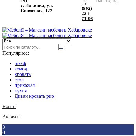
141
Ваш город:
+7
с. Ильинка, ул.
(962)
Совхозная, 122
223-
71-06
Популярное:
шкаф
комод
кровать
стол
прихожая
кухня
Диван кровать рио
Войти
Аккаунт
3
0