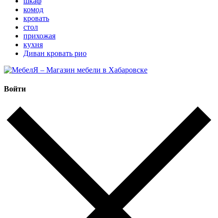
шкаф
комод
кровать
стол
прихожая
кухня
Диван кровать рио
Войти