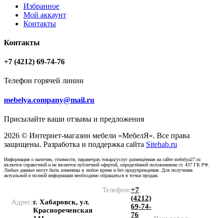
Избранное
Мой аккаунт
Контакты
Контакты
+7 (4212) 69-74-76
Телефон горячей линии
mebelya.company@mail.ru
Присылайте ваши отзывы и предложения
2026 © Интернет-магазин мебели «МебелЯ». Все права
защищены. Разработка и поддержка сайта
Sitehab.ru
Информация о наличии, стоимости, параметрах товара/услуг размещённая на сайте mebelya27.ru
является справочной и не является публичной офертой, определённой положениями ст. 437 ГК РФ.
Любые данные могут быть изменены в любое время и без предупреждения. Для получения
актуальной и полной информации необходимо обращаться в точки продаж.
Телефон:
+7
(4212)
Адрес:
г. Хабаровск, ул.
69-74-
Краснореченская
76