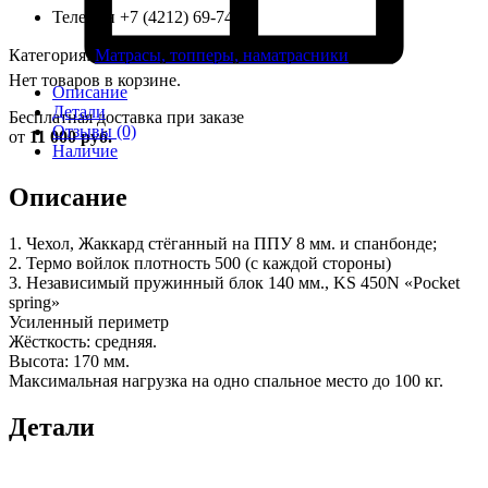
Телефон +7 (4212) 69-74-76
Категория:
Матрасы, топперы, наматрасники
Нет товаров в корзине.
Описание
Детали
Бесплатная доставка при заказе
Отзывы (0)
от
11 000 руб.
Наличие
Описание
1. Чехол, Жаккард стёганный на ППУ 8 мм. и спанбонде;
2. Термо войлок плотность 500 (с каждой стороны)
3. Независимый пружинный блок 140 мм., KS 450N «Pocket
spring»
Усиленный периметр
Жёсткость: средняя.
Высота: 170 мм.
Максимальная нагрузка на одно спальное место до 100 кг.
Детали