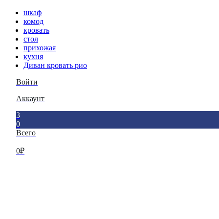
шкаф
комод
кровать
стол
прихожая
кухня
Диван кровать рио
Войти
Аккаунт
3
0
Всего
0
₽