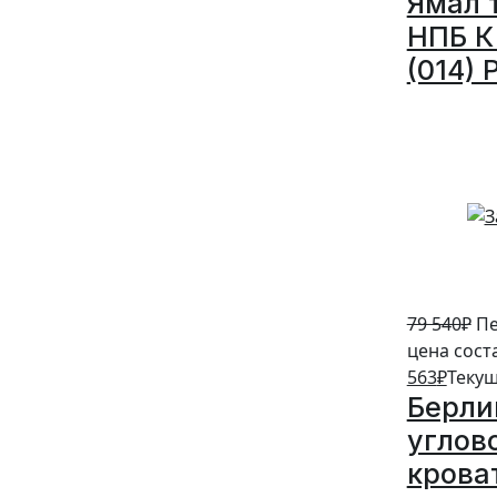
Ямал 
НПБ К 
(014) 
5%
79 540
₽
Пе
цена сост
563
₽
Текущ
Берли
углов
крова