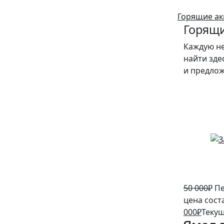
Горящие ак
Горящи
Каждую н
найти зде
и предло
10%
50 000
₽
Пе
цена сост
000
₽
Текущ