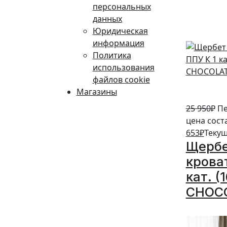
персональных
5%
данных
Юридическая
информация
Политика
использования
файлов cookie
Магазины
25 950
₽
Пе
цена сост
653
₽
Текущ
Щербе
крова
кат. (
CHOC
5%