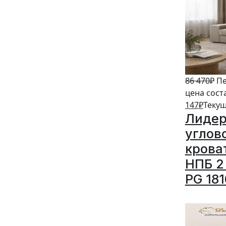
86 470
₽
Пе
цена сост
147
₽
Текущ
Лидер
углов
крова
НПБ 2 
PG 18
5%