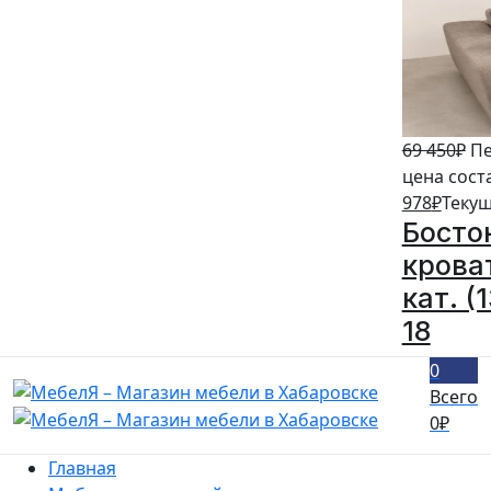
69 450
₽
Пе
цена сост
978
₽
Текущ
Босто
крова
кат. (
18
0
Всего
0
₽
Главная