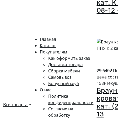
кат. К
08-12 
5%
Главная
Каталог
Покупателям
Как оформить заказ
Доставка товара
29 640
₽
Пе
Сборка мебели
цена сост
Самовывоз
158
₽
Текущ
Бонусный клуб
Браун
О нас
Политика
крова
конфиденциальности
Все товары
кат. (
Согласие на
13
обработку