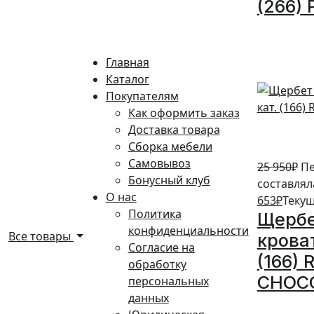
(266) 
5%
Главная
Каталог
Покупателям
Как оформить заказ
Доставка товара
Сборка мебели
Самовывоз
25 950
₽
Пе
Бонусный клуб
составляла
О нас
653
₽
Текущ
Политика
Щербе
конфиденциальности
Все товары
кроват
Согласие на
(166)
обработку
CHOC
персональных
данных
5%