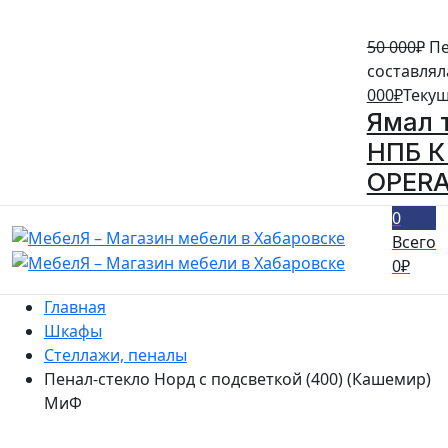
50 000
₽
Пе
составляла
000
₽
Текущ
Ямал 
НПБ К 
OPERA
0
Всего
0
₽
Главная
Шкафы
Стеллажи, пеналы
Пенал-стекло Норд с подсветкой (400) (Кашемир)
МиФ