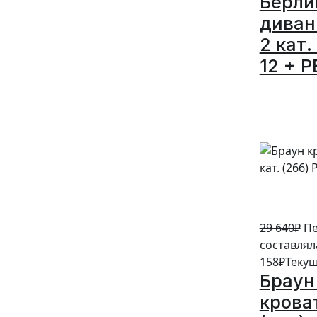
Берли
диван
2 кат.
12 + P
5%
29 640
₽
Пе
составляла
158
₽
Текущ
Браун
кроват