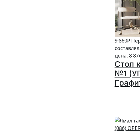
9 860
₽
Пер
составляла
цена: 8 87
Стол 
№1 (У
Графи
10%