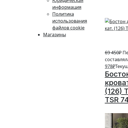
Юридическая
информация
Политика
использования
файлов cookie
Магазины
69 450
₽
Пе
составляла
978
₽
Текущ
Босто
кроват
(126) 
TSR 7
10%