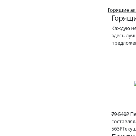
Горящие ак
Горящи
Каждую н
здесь луч
предложе
5%
79 540
₽
Пе
составляла
563
₽
Текущ