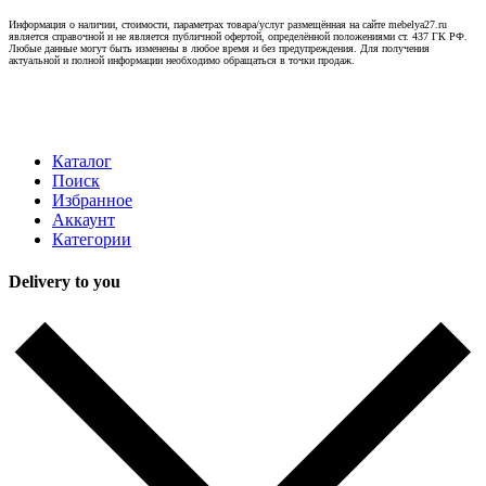
Информация о наличии, стоимости, параметрах товара/услуг размещённая на сайте mebelya27.ru
является справочной и не является публичной офертой, определённой положениями ст. 437 ГК РФ.
Любые данные могут быть изменены в любое время и без предупреждения. Для получения
актуальной и полной информации необходимо обращаться в точки продаж.
Каталог
Поиск
Избранное
Аккаунт
Категории
Delivery to you