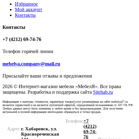
Избранное
Мой аккаунт
Контакты
Контакты
+7 (4212) 69-74-76
Телефон горячей линии
mebelya.company@mail.ru
Присылайте ваши отзывы и предложения
2026 © Интернет-магазин мебели «МебелЯ». Все права
защищены. Разработка и поддержка сайта
Sitehab.ru
Информация о наличии, стоимости, параметрах товара/услуг размещённая на сайте mebelya27.ru
является справочной и не является публичной офертой, определённой положениями ст. 437 ГК РФ.
Любые данные могут быть изменены в любое время и без предупреждения. Для получения
актуальной и полной информации необходимо обращаться в точки продаж.
Телефон:
+7
(4212)
Адрес:
г. Хабаровск, ул.
69-74-
Краснореченская
76