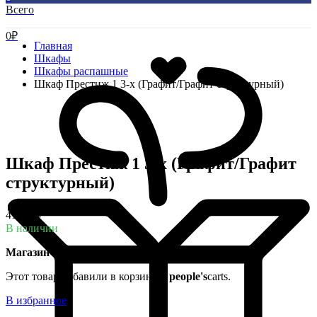
Всего
0
₽
Главная
Шкафы
Шкафы распашные
Шкаф Престиж 1 3-х (Графит/Графит структурный)
Шкаф Престиж 1 3-х (Графит/Графит
структурный)
41 370
₽
В наличии
Магазин на ул. Краснореченская 141
: 1 шт.
Этот товар добавили в корзину
1 people's
carts.
В избранное