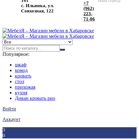
141
Ваш город:
+7
с. Ильинка, ул.
(962)
Совхозная, 122
223-
71-06
Популярное:
шкаф
комод
кровать
стол
прихожая
кухня
Диван кровать рио
Войти
Аккаунт
3
0