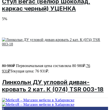
Стул Вегас (Велюр Шоколад,
каркас черный) УЦЕНКА
5%
80 980
₽
Первоначальная цена составляла 80 980₽.
76
931
₽
Текущая цена: 76 931₽.
Линкольн ДУ угловой диван-
кровать 2 кат. К (074) TSR 003-18
0