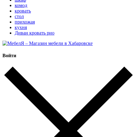
комод
кровать
стол
прихожая
кухня
Диван кровать рио
Войти