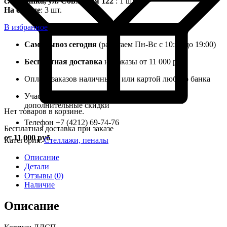
с. Ильинка, ул. Совхозная 122
: 1 шт.
На складе
: 3 шт.
В избранное
Самовывоз сегодня
(работаем Пн-Вс с 10:00 до 19:00)
Бесплатная доставка
на заказы от 11 000 руб.
Оплата заказов наличными или картой любого банка
Участвуйте в бонусном клубе, получайте
дополнительные скидки
Нет товаров в корзине.
Телефон +7 (4212) 69-74-76
Бесплатная доставка при заказе
от
11 000 руб.
Категория:
Стеллажи, пеналы
Описание
Детали
Отзывы (0)
Наличие
Описание