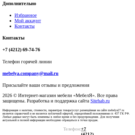
Дополнительно
Избранное
Мой аккаунт
Контакты
Контакты
+7 (4212) 69-74-76
Телефон горячей линии
mebelya.company@mail.ru
Присылайте ваши отзывы и предложения
2026 © Интернет-магазин мебели «МебелЯ». Все права
защищены. Разработка и поддержка сайта
Sitehab.ru
Информация о наличии, стоимости, параметрах товара/услуг размещённая на сайте mebelya27.ru
является справочной и не является публичной офертой, определённой положениями ст. 437 ГК РФ.
Любые данные могут быть изменены в любое время и без предупреждения. Для получения
актуальной и полной информации необходимо обращаться в точки продаж.
Телефон:
+7
(4212)