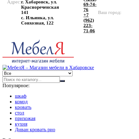
Адрес:
г. Хабаровск, ул.
69-74-
Краснореченская
76
141
Ваш город:
+7
с. Ильинка, ул.
(962)
Совхозная, 122
223-
71-06
Популярное:
шкаф
комод
кровать
стол
прихожая
кухня
Диван кровать рио