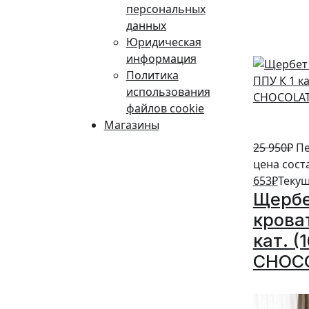
персональных
5%
данных
Юридическая
информация
Политика
использования
файлов cookie
Магазины
25 950
₽
Пе
цена сост
653
₽
Текущ
Щербе
крова
кат. (
CHOC
5%