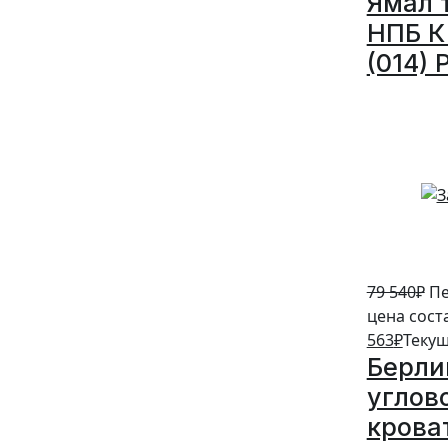
Ямал 
НПБ К 
(014) 
5%
79 540
₽
Пе
цена сост
563
₽
Текущ
Берли
углов
крова