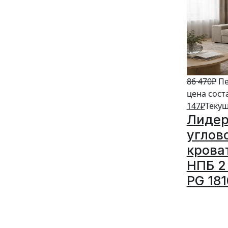
86 470
₽
Пе
цена сост
147
₽
Текущ
Лидер
углов
крова
НПБ 2 
PG 18
5%