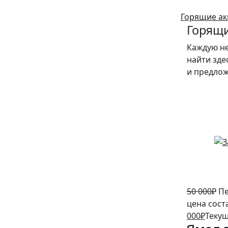
Горящие ак
Горящи
Каждую н
найти зде
и предло
10%
50 000
₽
Пе
цена сост
000
₽
Текущ