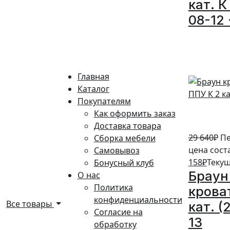
кат. К
08-12 
5%
Главная
Каталог
Покупателям
Как оформить заказ
Доставка товара
29 640
₽
Пе
Сборка мебели
цена сост
Самовывоз
158
₽
Текущ
Бонусный клуб
Браун
О нас
Политика
крова
конфиденциальности
Все товары
кат. (
Согласие на
13
обработку