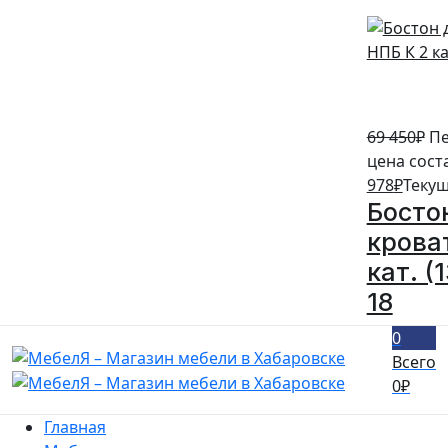
69 450
₽
Пе
цена сост
978
₽
Текущ
Босто
крова
кат. (
18
0
Всего
0
₽
Главная