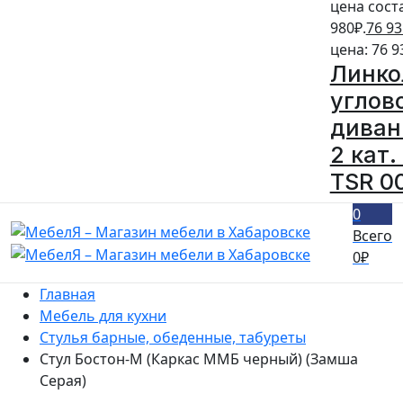
цена сост
980₽.
76 93
цена: 76 9
Линко
углов
диван
2 кат.
TSR 0
0
Всего
0
₽
Главная
Мебель для кухни
Стулья барные, обеденные, табуреты
Стул Бостон-М (Каркас ММБ черный) (Замша
Серая)