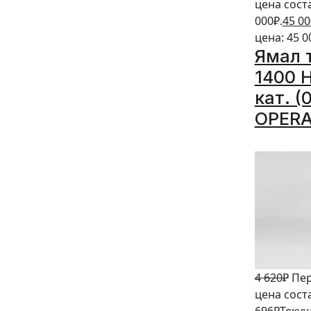
цена сост
000₽.
45 00
цена: 45 0
Ямал 
1400 
кат. (
OPERA
20%
4 620
₽
Пе
цена соста