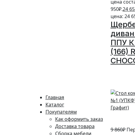
цена сост
950₽.
24 65
цена: 24 6
Щерб
диван
ППУ К 
(166)
CHOC
10%
Главная
Каталог
Покупателям
Как оформить заказ
Доставка товара
9 860
₽
Пе
Сборка мебели