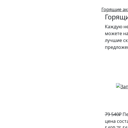
Горящие ак
Горящи
Каждую н
можете на
лучшие ск
предложе
5%
79 540
₽
Пе
цена сост
540₽.
75 56