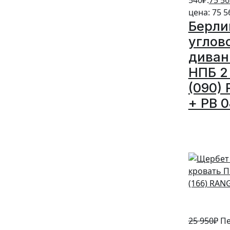
цена: 75 5
Берли
углов
диван
НПБ 2 
(090) 
+ PB 0
5%
25 950
₽
Пе