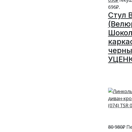
696
₽
Текущ
696₽.
Стул 
(Велю
Шокол
карка
черны
УЦЕН
5%
80 980
₽
Пе