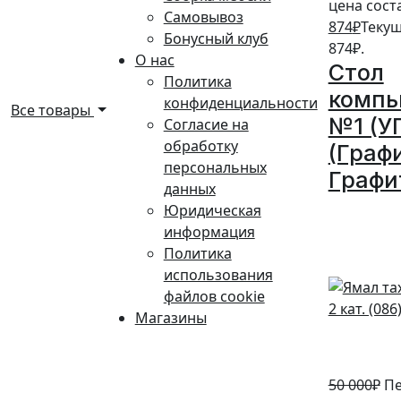
цена соста
Самовывоз
874
₽
Текущ
Бонусный клуб
874₽.
О нас
Стол
Политика
комп
конфиденциальности
Все товары
№1 (У
Согласие на
обработку
(Граф
персональных
Графи
данных
Юридическая
10%
информация
Политика
использования
файлов cookie
Магазины
50 000
₽
Пе