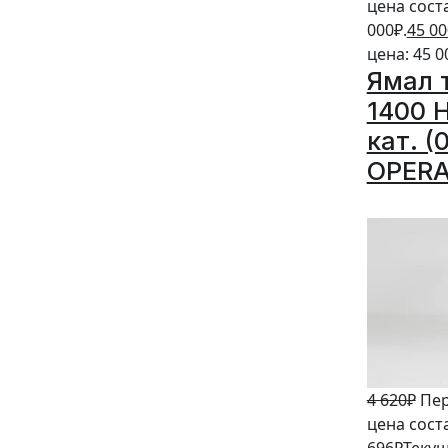
цена сост
000₽.
45 00
цена: 45 0
Ямал 
1400 
кат. (
OPERA
20%
4 620
₽
Пе
цена соста