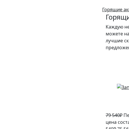
Горящие ак
Горящи
Каждую н
можете на
лучшие ск
предложе
5%
79 540
₽
Пе
цена сост
540₽.
75 56