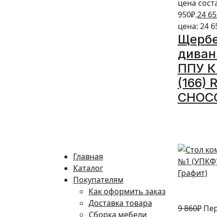
цена сост
950₽.
24 65
цена: 24 6
Щерб
диван
ППУ К 
(166)
CHOC
10%
Главная
Каталог
Покупателям
Как оформить заказ
Доставка товара
9 860
₽
Пе
Сборка мебели