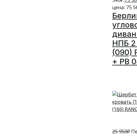
цена: 75 5
Берли
углов
диван
НПБ 2 
(090) 
+ PB 0
5%
25 950
₽
Пе