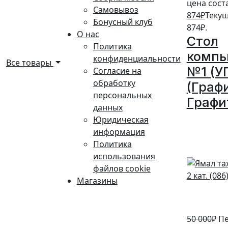
цена соста
Самовывоз
874
₽
Текущ
Бонусный клуб
874₽.
О нас
Стол
Политика
комп
конфиденциальности
Все товары
№1 (У
Согласие на
обработку
(Граф
персональных
Графи
данных
Юридическая
10%
информация
Политика
использования
файлов cookie
Магазины
50 000
₽
Пе