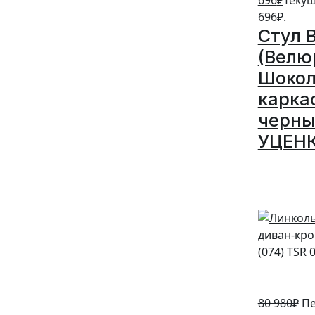
696
₽
Текущ
696₽.
Стул 
(Велю
Шокол
карка
черны
УЦЕН
5%
80 980
₽
Пе