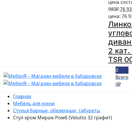
цена сост
980₽.
76 93
цена: 76 9
Линко
углов
диван
2 кат.
TSR 0
0
Всего
0
₽
Главная
Мебель для кухни
Стулья барные, обеденные, табуреты
Стул хром Мираж Ромб (Velutto 32 графит)