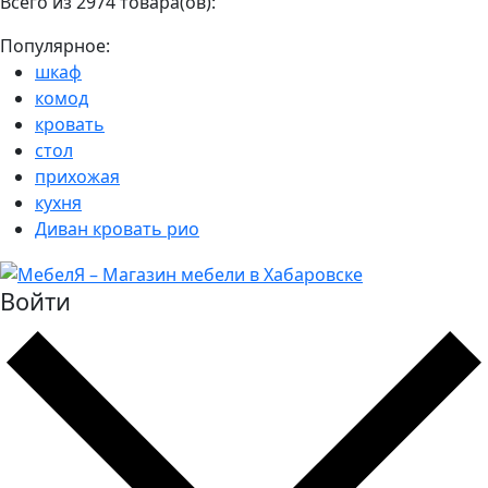
Всего из 2974 товара(ов):
Популярное:
шкаф
комод
кровать
стол
прихожая
кухня
Диван кровать рио
Войти