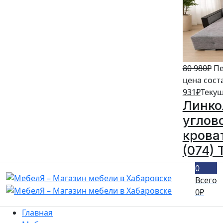
80 980
₽
Пе
цена сост
931
₽
Текущ
Линко
углов
кроват
(074) 
0
Всего
0
₽
Главная