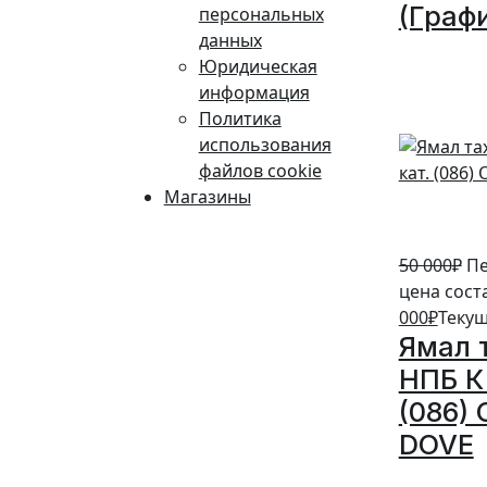
(Граф
персональных
данных
10%
Юридическая
информация
Политика
использования
файлов cookie
Магазины
50 000
₽
Пе
цена сост
000
₽
Текущ
Ямал 
НПБ К 
(086)
DOVE
20%