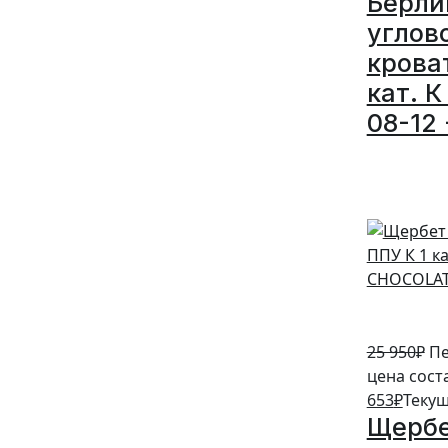
Берли
углов
крова
кат. К
08-12 
5%
25 950
₽
Пе
цена сост
653
₽
Текущ
Щербе