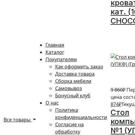
крова
кат. (
CHOC
10%
Главная
Каталог
Покупателям
Как оформить заказ
Доставка товара
Сборка мебели
Самовывоз
9 860
₽
Пе
Бонусный клуб
цена соста
О нас
874
₽
Текущ
Политика
Стол
конфиденциальности
Все товары
комп
Согласие на
№1 (У
обработку