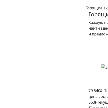
Горящие ак
Горящи
Каждую н
найти зде
и предло
5%
79 540
₽
Пе
цена сост
563
₽
Текущ