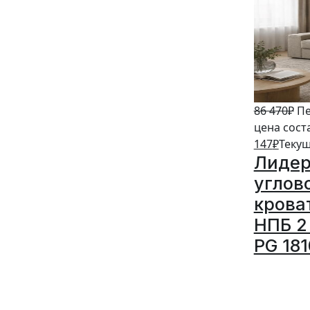
86 470
₽
Пе
цена сост
147
₽
Текущ
Лидер
углов
крова
НПБ 2 
PG 18
5%