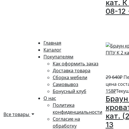
кат. К
08-12 
5%
Главная
Каталог
Покупателям
Как оформить заказ
Доставка товара
29 640
₽
Пе
Сборка мебели
цена сост
Самовывоз
158
₽
Текущ
Бонусный клуб
Браун
О нас
Политика
крова
конфиденциальности
Все товары
кат. (
Согласие на
13
обработку