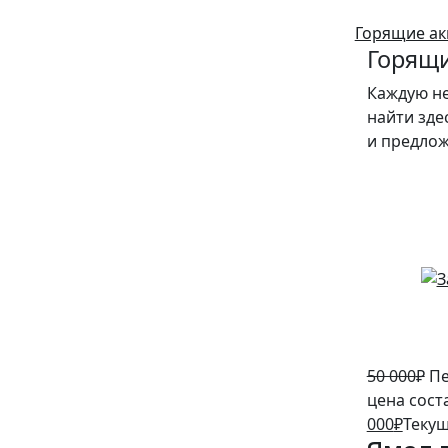
Горящие ак
Горящи
Каждую н
найти зде
и предло
10%
50 000
₽
Пе
цена сост
000
₽
Текущ