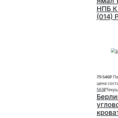
Ямал 
НПБ К 
(014) 
5%
79 540
₽
Пе
цена сост
563
₽
Текущ
Берли
углов
крова