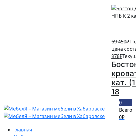
69 450
₽
Пе
цена сост
978
₽
Текущ
Босто
крова
кат. (
18
0
Всего
0
₽
Главная