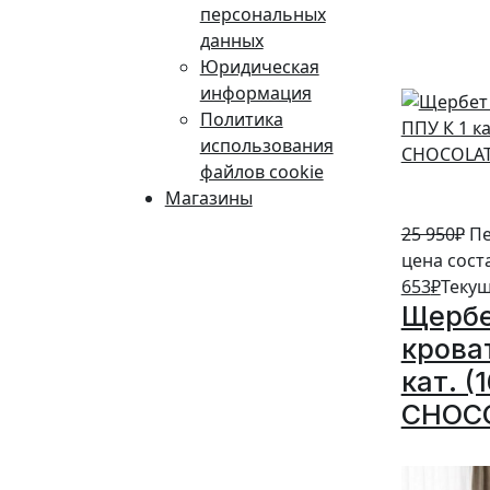
персональных
5%
данных
Юридическая
информация
Политика
использования
файлов cookie
Магазины
25 950
₽
Пе
цена сост
653
₽
Текущ
Щербе
крова
кат. (
CHOC
5%