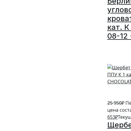
Берли
углов
крова
кат. К
08-12 
5%
25 950
₽
Пе
цена сост
653
₽
Текущ
Щербе