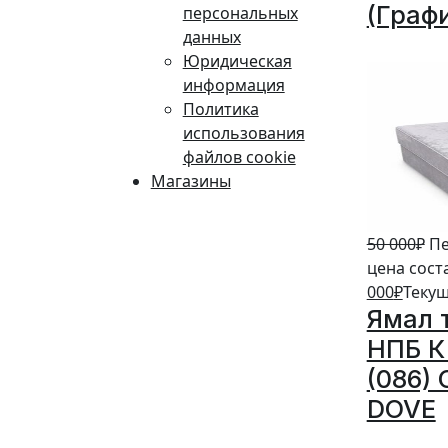
(Граф
персональных
данных
10%
Юридическая
информация
Политика
использования
файлов cookie
Магазины
50 000
₽
Пе
цена сост
000
₽
Текущ
Ямал 
НПБ К 
(086)
DOVE
20%