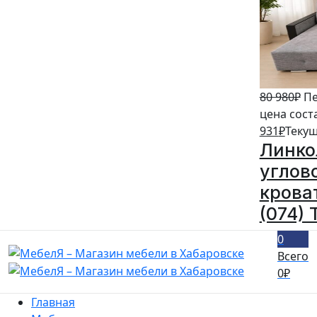
80 980
₽
Пе
цена сост
931
₽
Текущ
Линко
углов
кроват
(074) 
0
Всего
0
₽
Главная