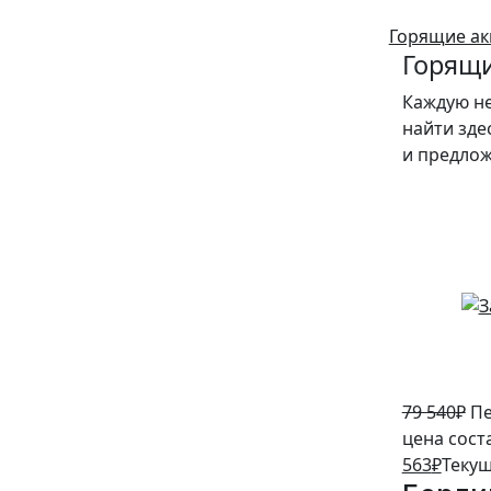
Горящие ак
Горящи
Каждую н
найти зде
и предло
5%
79 540
₽
Пе
цена сост
563
₽
Текущ