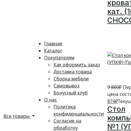
крова
кат. (
CHOC
10%
Главная
Каталог
Покупателям
Как оформить заказ
Доставка товара
Сборка мебели
Самовывоз
9 860
₽
Пе
Бонусный клуб
цена соста
О нас
874
₽
Текущ
Политика
Стол
конфиденциальности
Все товары
комп
Согласие на
№1 (У
обработку