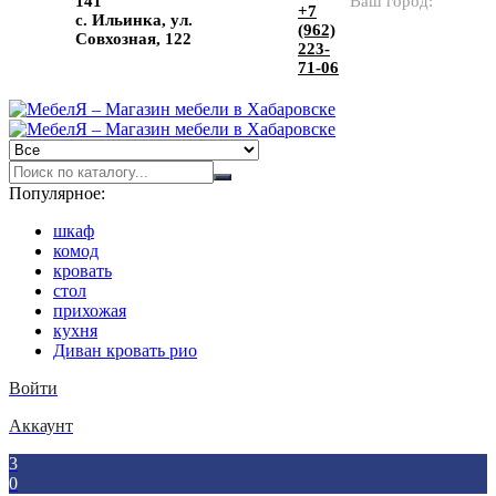
141
Ваш город:
+7
с. Ильинка, ул.
(962)
Совхозная, 122
223-
71-06
Популярное:
шкаф
комод
кровать
стол
прихожая
кухня
Диван кровать рио
Войти
Аккаунт
3
0