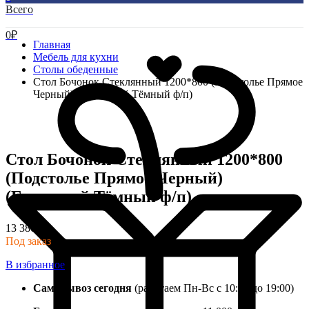
Всего
0
₽
Главная
Мебель для кухни
Столы обеденные
Стол Бочонок Стеклянный 1200*800 (Подстолье Прямое
Черный) (Греческий Тёмный ф/п)
Стол Бочонок Стеклянный 1200*800
(Подстолье Прямое Черный)
(Греческий Тёмный ф/п)
13 380
₽
Под заказ
В избранное
Самовывоз сегодня
(работаем Пн-Вс с 10:00 до 19:00)