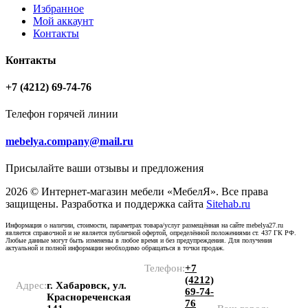
Избранное
Мой аккаунт
Контакты
Контакты
+7 (4212) 69-74-76
Телефон горячей линии
mebelya.company@mail.ru
Присылайте ваши отзывы и предложения
2026 © Интернет-магазин мебели «МебелЯ». Все права
защищены. Разработка и поддержка сайта
Sitehab.ru
Информация о наличии, стоимости, параметрах товара/услуг размещённая на сайте mebelya27.ru
является справочной и не является публичной офертой, определённой положениями ст. 437 ГК РФ.
Любые данные могут быть изменены в любое время и без предупреждения. Для получения
актуальной и полной информации необходимо обращаться в точки продаж.
Телефон:
+7
(4212)
Адрес:
г. Хабаровск, ул.
69-74-
Краснореченская
76