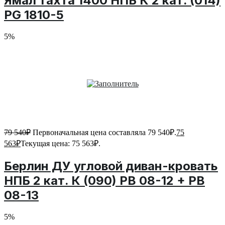
Ямал тахта 1400 НПБ К 2 кат. (014)
PG 1810-5
5%
79 540
₽
Первоначальная цена составляла 79 540₽.
75
563
₽
Текущая цена: 75 563₽.
Берлин ДУ угловой диван-кровать
НПБ 2 кат. К (090) PB 08-12 + PB
08-13
5%