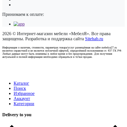
Принимаем к оплате:
2026 © Интернет-магазин мебели «МебелЯ». Все права
защищены. Разработка и поддержка сайта
Sitehab.ru
Информация о наличии, стоимости, параметрах товара/услуг размещённая на сайте mebelya27.ru
является справочной и не является публичной офертой, определённой положениями ст. 437 ГК РФ.
Любые данные могут быть изменены в любое время и без предупреждения. Для получения
актуальной и полной информации необходимо обращаться в точки продаж.
Каталог
Поиск
Избранное
Аккаунт
Категории
Delivery to you