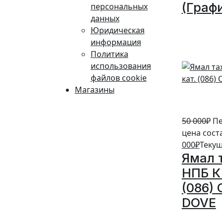
(Граф
персональных
данных
10%
Юридическая
информация
Политика
использования
файлов cookie
Магазины
50 000
₽
Пе
цена сост
000
₽
Текущ
Ямал 
НПБ К 
(086)
DOVE
20%