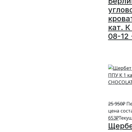
Берли
углов
крова
кат. К
08-12 
5%
25 950
₽
Пе
цена сост
653
₽
Текущ
Щербе