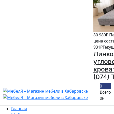
80 980
₽
Пе
цена сост
931
₽
Текущ
Линко
углов
кроват
(074) 
0
Всего
0
₽
Главная