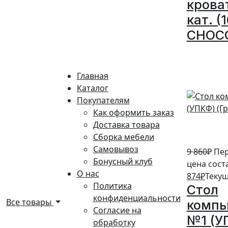
крова
кат. (
CHOC
10%
Главная
Каталог
Покупателям
Как оформить заказ
Доставка товара
Сборка мебели
Самовывоз
9 860
₽
Пе
Бонусный клуб
цена соста
О нас
874
₽
Текущ
Политика
Стол
конфиденциальности
Все товары
комп
Согласие на
№1 (У
обработку