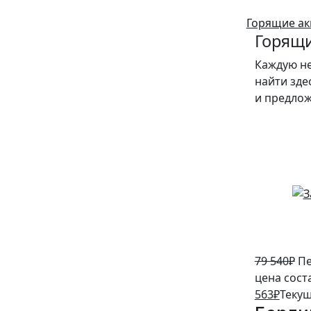
Горящие ак
Горящи
Каждую н
найти зде
и предло
5%
79 540
₽
Пе
цена сост
563
₽
Текущ